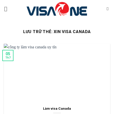
Bỏ
qua
nội
dung
LƯU TRỮ THẺ:
XIN VISA CANADA
05
Th7
Làm visa Canada