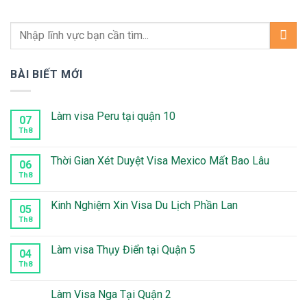
BÀI BIẾT MỚI
Làm visa Peru tại quận 10
07
Th8
Không
có
bình
luận
Thời Gian Xét Duyệt Visa Mexico Mất Bao Lâu
06
ở
Làm
Th8
Không
visa
có
Peru
bình
tại
luận
Kinh Nghiệm Xin Visa Du Lịch Phần Lan
05
quận
ở
10
Thời
Th8
Không
Gian
có
Xét
bình
Duyệt
luận
Làm visa Thụy Điển tại Quận 5
04
Visa
ở
Mexico
Kinh
Th8
Không
Mất
Nghiệm
có
Bao
Xin
bình
Lâu
Visa
luận
Làm Visa Nga Tại Quận 2
Du
ở