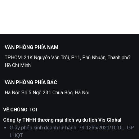
Lịch
Làm
Không
Phần
visa
có
Lan
Thụy
bình
Điển
luận
tại
ở
Quận
Làm
5
Visa
Nga
Tại
Quận
2
VĂN PHÒNG PHÍA NAM
TPHCM: 21K Nguyễn Văn Trỗi, P.11, Phú Nhuận, Thành phố
Hồ Chí Minh
VĂN PHÒNG PHÍA BẮC
Hà Nội: Số 5 Ngõ 231 Chùa Bộc, Hà Nội
VỀ CHÚNG TÔI
Công ty TNHH thương mại dịch vụ du lịch Vis Global
Giấy phép kinh doanh lữ hành: 79-1265/2021/TCDL- GP
LHQT