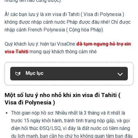
nhưng tên nào cũng được).
À! các bạn lưu ý là xin visa đi Tahiti ( Visa đi Polynesia )
không được nhập cảnh nước Pháp được đâu nhé! Chỉ được
nhập cảnh French Polynesia ( Cộng hòa Pháp).
Quý khách lưu ý: hiện tại VisaOne
đã tạm ngưng hỗ trợ xin
visa Tahiti
mong quý khách thông cảm nhé
Mục lục
Một số lưu ý nho nhỏ khi xin visa đi Tahiti (
Visa đi Polynesia )
Thời gian nộp hồ sơ: Nhiều nhất là 3 tháng và ít nhất là
trước 15 ngày khởi hành, tránh tình trạng nộp gấp, và gọi
điện hối thúc ĐSQ/LSQ, vì đây là đất nước có tiềm năng
du lịch mạnh, bạn cần họ chứ họ không quan tâm bạn đâu