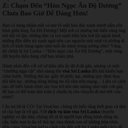
Z: Chạm Đến “Hòn Ngọc Ấn Độ Dương”
Chưa Bao Giờ Dễ Dàng Hơn!
Bạn có đang nhắm mắt và mơ về một hòn đảo xanh mướt nằm yên
bình giữa lòng Ấn Độ Dương? Một nơi có những bãi biển vàng óng
trải dài vô tận, những đàn cá voi xanh hiền hòa bơi lội ngoài khơi,
những đồn điền trà xanh ngát trên cao nguyên mát rượi và những di
tích cổ kính hàng ngàn năm tuổi ẩn mình trong sương sớm? Vâng,
đó chính là Sri Lanka – “Hòn ngọc của Ấn Độ Dương”, một vùng
đất huyền diệu đang chờ bạn khám phá.
Hành trình đến với xứ sở thần tiên ấy đã ở rất gần, nhưng có một
“chướng ngại vật” nhỏ mang tên
visa Sri Lanka
đôi khi khiến bạn
chùn bước. Những thủ tục giấy tờ phức tạp, những quy định thay
đổi liên tục, những dòng thông tin rối rắm trên mạng… Liệu có cách
nào để biến hành trình xin visa trở nên nhẹ nhàng như một cơn gió,
để bạn có thể toàn tâm toàn ý chuẩn bị cho chuyến đi mơ ước của
mình?
Câu trả lời là CÓ! Tại VisaOne, chúng tôi hiểu rằng thời gian và tâm
trí của bạn là vô giá. Với
dịch vụ làm visa Sri Lanka
chuyên
nghiệp và tận tâm, chúng tôi sẽ là người bạn đồng hành đáng tin
cậy, biến mọi lo âu về thủ tục visa thành con số không tròn trĩnh.
Hãy cùng VisaOne mở ra cánh cửa đến với Sri Lanka một cách dễ