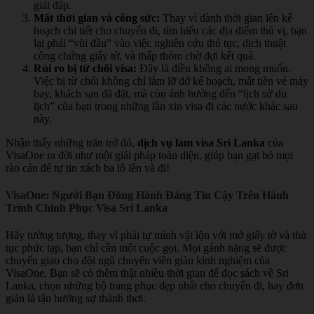
giải đáp.
Mất thời gian và công sức:
Thay vì dành thời gian lên kế
hoạch chi tiết cho chuyến đi, tìm hiểu các địa điểm thú vị, bạn
lại phải “vùi đầu” vào việc nghiên cứu thủ tục, dịch thuật
công chứng giấy tờ, và thấp thỏm chờ đợi kết quả.
Rủi ro bị từ chối visa:
Đây là điều không ai mong muốn.
Việc bị từ chối không chỉ làm lỡ dở kế hoạch, mất tiền vé máy
bay, khách sạn đã đặt, mà còn ảnh hưởng đến “lịch sử du
lịch” của bạn trong những lần xin visa đi các nước khác sau
này.
Nhận thấy những trăn trở đó,
dịch vụ làm visa Sri Lanka
của
VisaOne ra đời như một giải pháp toàn diện, giúp bạn gạt bỏ mọi
rào cản để tự tin xách ba lô lên và đi!
VisaOne: Người Bạn Đồng Hành Đáng Tin Cậy Trên Hành
Trình Chinh Phục Visa Sri Lanka
Hãy tưởng tượng, thay vì phải tự mình vật lộn với mớ giấy tờ và thủ
tục phức tạp, bạn chỉ cần một cuộc gọi. Mọi gánh nặng sẽ được
chuyển giao cho đội ngũ chuyên viên giàu kinh nghiệm của
VisaOne. Bạn sẽ có thêm thật nhiều thời gian để đọc sách về Sri
Lanka, chọn những bộ trang phục đẹp nhất cho chuyến đi, hay đơn
giản là tận hưởng sự thảnh thơi.