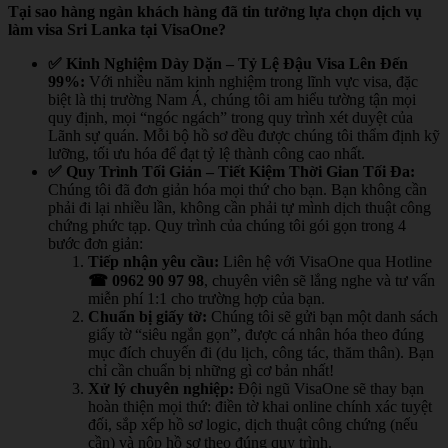
Tại sao hàng ngàn khách hàng đã tin tưởng lựa chọn dịch vụ
làm visa Sri Lanka tại VisaOne?
✅ Kinh Nghiệm Dày Dặn – Tỷ Lệ Đậu Visa Lên Đến
99%:
Với nhiều năm kinh nghiệm trong lĩnh vực visa, đặc
biệt là thị trường Nam Á, chúng tôi am hiểu tường tận mọi
quy định, mọi “ngóc ngách” trong quy trình xét duyệt của
Lãnh sự quán. Mỗi bộ hồ sơ đều được chúng tôi thẩm định kỹ
lưỡng, tối ưu hóa để đạt tỷ lệ thành công cao nhất.
✅ Quy Trình Tối Giản – Tiết Kiệm Thời Gian Tối Đa:
Chúng tôi đã đơn giản hóa mọi thứ cho bạn. Bạn không cần
phải đi lại nhiều lần, không cần phải tự mình dịch thuật công
chứng phức tạp. Quy trình của chúng tôi gói gọn trong 4
bước đơn giản:
Tiếp nhận yêu cầu:
Liên hệ với VisaOne qua Hotline
☎ 0962 90 97 98
, chuyên viên sẽ lắng nghe và tư vấn
miễn phí 1:1 cho trường hợp của bạn.
Chuẩn bị giấy tờ:
Chúng tôi sẽ gửi bạn một danh sách
giấy tờ “siêu ngắn gọn”, được cá nhân hóa theo đúng
mục đích chuyến đi (du lịch, công tác, thăm thân). Bạn
chỉ cần chuẩn bị những gì cơ bản nhất!
Xử lý chuyên nghiệp:
Đội ngũ VisaOne sẽ thay bạn
hoàn thiện mọi thứ: điền tờ khai online chính xác tuyệt
đối, sắp xếp hồ sơ logic, dịch thuật công chứng (nếu
cần) và nộp hồ sơ theo đúng quy trình.