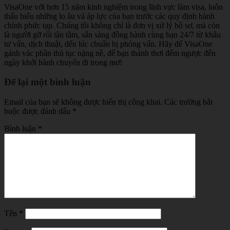
VisaOne với hơn 15 năm kinh nghiệm trong lĩnh vực làm visa, luôn
thấu hiểu những lo âu và áp lực của bạn trước các quy định hành
chính phức tạp. Chúng tôi không chỉ là đơn vị xử lý hồ sơ, mà còn
là người gỡ rối tận tâm, sẵn sàng đồng hành cùng bạn 24/7 từ khâu
tư vấn, dịch thuật, đến lúc chuẩn bị phỏng vấn. Hãy để VisaOne
gánh vác phần thủ tục nặng nề, để bạn thảnh thơi đếm ngược đến
ngày khởi hành chuyến đi trong mơ!
Để lại một bình luận
Email của bạn sẽ không được hiển thị công khai.
Các trường bắt
buộc được đánh dấu
*
Bình luận
*
Tên
*