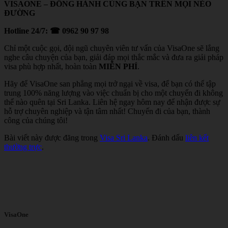
VISAONE – ĐỒNG HÀNH CÙNG BẠN TRÊN MỌI NẺO
ĐƯỜNG
Hotline 24/7:
☎ 0962 90 97 98
Chỉ một cuộc gọi, đội ngũ chuyên viên tư vấn của VisaOne sẽ lắng
nghe câu chuyện của bạn, giải đáp mọi thắc mắc và đưa ra giải pháp
visa phù hợp nhất, hoàn toàn
MIỄN PHÍ
.
Hãy để VisaOne san phẳng mọi trở ngại về visa, để bạn có thể tập
trung 100% năng lượng vào việc chuẩn bị cho một chuyến đi không
thể nào quên tại Sri Lanka. Liên hệ ngay hôm nay để nhận được sự
hỗ trợ chuyên nghiệp và tận tâm nhất! Chuyến đi của bạn, thành
công của chúng tôi!
Bài viết này được đăng trong
Visa Sri Lanka
. Đánh dấu
liên kết
thường trực
.
VisaOne