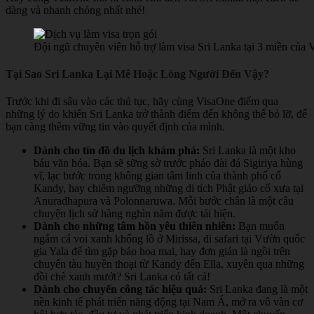
dàng và nhanh chóng nhất nhé!
Đội ngũ chuyên viên hỗ trợ làm visa Sri Lanka tại 3 miền của
Tại Sao Sri Lanka Lại Mê Hoặc Lòng Người Đến Vậy?
Trước khi đi sâu vào các thủ tục, hãy cùng VisaOne điểm qua
những lý do khiến Sri Lanka trở thành điểm đến không thể bỏ lỡ, để
bạn càng thêm vững tin vào quyết định của mình.
Dành cho tín đồ du lịch khám phá:
Sri Lanka là một kho
báu văn hóa. Bạn sẽ sững sờ trước pháo đài đá Sigiriya hùng
vĩ, lạc bước trong không gian tâm linh của thành phố cổ
Kandy, hay chiêm ngưỡng những di tích Phật giáo cổ xưa tại
Anuradhapura và Polonnaruwa. Mỗi bước chân là một câu
chuyện lịch sử hàng nghìn năm được tái hiện.
Dành cho những tâm hồn yêu thiên nhiên:
Bạn muốn
ngắm cá voi xanh khổng lồ ở Mirissa, đi safari tại Vườn quốc
gia Yala để tìm gặp báo hoa mai, hay đơn giản là ngồi trên
chuyến tàu huyền thoại từ Kandy đến Ella, xuyên qua những
đồi chè xanh mướt? Sri Lanka có tất cả!
Dành cho chuyến công tác hiệu quả:
Sri Lanka đang là một
nền kinh tế phát triển năng động tại Nam Á, mở ra vô vàn cơ