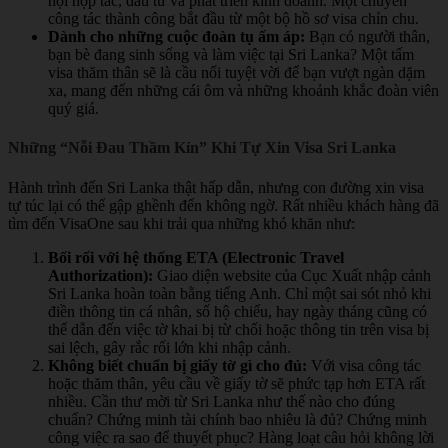
hội hợp tác, đầu tư và phát triển kinh doanh. Một chuyến
công tác thành công bắt đầu từ một bộ hồ sơ visa chỉn chu.
Dành cho những cuộc đoàn tụ ấm áp:
Bạn có người thân,
bạn bè đang sinh sống và làm việc tại Sri Lanka? Một tấm
visa thăm thân sẽ là cầu nối tuyệt vời để bạn vượt ngàn dặm
xa, mang đến những cái ôm và những khoảnh khắc đoàn viên
quý giá.
Những “Nỗi Đau Thầm Kín” Khi Tự Xin Visa Sri Lanka
Hành trình đến Sri Lanka thật hấp dẫn, nhưng con đường xin visa
tự túc lại có thể gập ghềnh đến không ngờ. Rất nhiều khách hàng đã
tìm đến VisaOne sau khi trải qua những khó khăn như:
Bối rối với hệ thống ETA (Electronic Travel
Authorization):
Giao diện website của Cục Xuất nhập cảnh
Sri Lanka hoàn toàn bằng tiếng Anh. Chỉ một sai sót nhỏ khi
điền thông tin cá nhân, số hộ chiếu, hay ngày tháng cũng có
thể dẫn đến việc tờ khai bị từ chối hoặc thông tin trên visa bị
sai lệch, gây rắc rối lớn khi nhập cảnh.
Không biết chuẩn bị giấy tờ gì cho đủ:
Với visa công tác
hoặc thăm thân, yêu cầu về giấy tờ sẽ phức tạp hơn ETA rất
nhiều. Cần thư mời từ Sri Lanka như thế nào cho đúng
chuẩn? Chứng minh tài chính bao nhiêu là đủ? Chứng minh
công việc ra sao để thuyết phục? Hàng loạt câu hỏi không lời