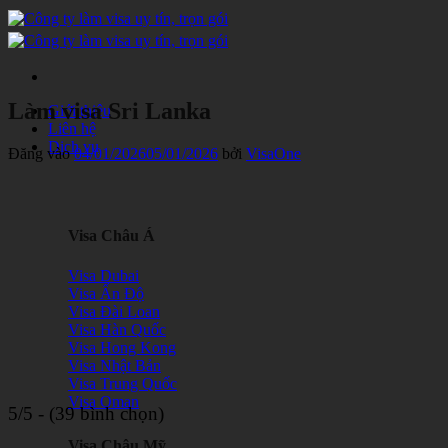
Bỏ
qua
nội
dung
Làm visa Sri Lanka
Giới thiệu
Liên hệ
Dịch vụ
Đăng vào
04/01/2026
05/01/2026
bởi
VisaOne
Visa Châu Á
Visa Dubai
Visa Ấn Độ
Visa Đài Loan
Visa Hàn Quốc
Visa Hong Kong
Visa Nhật Bản
Visa Trung Quốc
Visa Oman
5/5 - (39 bình chọn)
Visa Châu Mỹ