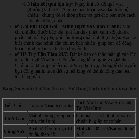
Nhận kết quả tận tay:
Ngay khi có kết quả visa
(thường là file ETA qua email hoặc visa dán trên hộ
chiếu), chúng tôi sẽ thông báo và gửi cho bạn một cách
nhanh chóng nhất.
✅ Chi Phí Trọn Gói – Minh Bạch và Cạnh Tranh:
Mọi
chi phí đều được báo giá một lần duy nhất, cam kết không
phát sinh bất kỳ phụ phí nào trong quá trình thực hiện. Bạn sẽ
biết chính xác mình cần chi trả bao nhiêu, giúp bạn dễ dàng
hoạch định ngân sách cho chuyến đi.
✅ Hỗ Trợ Tận Tâm 24/7:
Bất kể bạn có thắc mắc gì vào lúc
nào, đội ngũ VisaOne luôn sẵn sàng lắng nghe và giải đáp.
Chúng tôi không chỉ là một đơn vị dịch vụ, chúng tôi là người
bạn đồng hành, luôn đặt sự hài lòng và thành công của bạn
lên hàng đầu.
Bảng So Sánh: Tự Xin Visa vs. Sử Dụng Dịch Vụ Của VisaOne
Dịch Vụ Làm Visa Sri Lanka
Tiêu Chí
Tự Xin Visa Sri Lanka
Tại VisaOne
Mất nhiều ngày nghiên
Chỉ mất 15-30 phút tư vấn và
Thời Gian
cứu, chuẩn bị
chuẩn bị giấy tờ cơ bản
Phải tự điền form, dịch
Mọi việc đã có VisaOne lo từ
Công Sức
thuật, theo dõi
A-Z