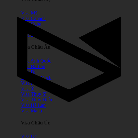
Visa Mỹ
Visa Canada
Visa Cuba
Visa Peru
Visa Brazil
Visa Châu Âu
Visa Anh Quốc
Visa Ba Lan
Visa Bỉ
Visa Đan Mạch
Visa Pháp
Visa Ý
Visa Thụy Sĩ
Visa Thụy Điển
Visa Hà Lan
Visa Malta
Visa Châu Úc
Visa Úc