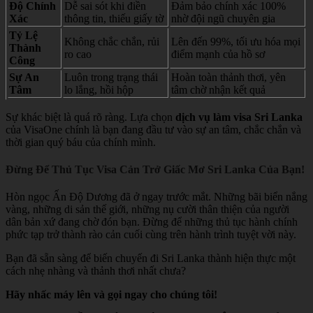
Độ Chính
Dễ sai sót khi điền
Đảm bảo chính xác 100%
Xác
thông tin, thiếu giấy tờ
nhờ đội ngũ chuyên gia
Tỷ Lệ
Không chắc chắn, rủi
Lên đến 99%, tối ưu hóa mọi
Thành
ro cao
điểm mạnh của hồ sơ
Công
Sự An
Luôn trong trạng thái
Hoàn toàn thảnh thơi, yên
Tâm
lo lắng, hồi hộp
tâm chờ nhận kết quả
Sự khác biệt là quá rõ ràng. Lựa chọn
dịch vụ làm visa Sri Lanka
của VisaOne chính là bạn đang đầu tư vào sự an tâm, chắc chắn và
thời gian quý báu của chính mình.
Đừng Để Thủ Tục Visa Cản Trở Giấc Mơ Sri Lanka Của Bạn!
Hòn ngọc Ấn Độ Dương đã ở ngay trước mắt. Những bãi biển nắng
vàng, những di sản thế giới, những nụ cười thân thiện của người
dân bản xứ đang chờ đón bạn. Đừng để những thủ tục hành chính
phức tạp trở thành rào cản cuối cùng trên hành trình tuyệt vời này.
Bạn đã sẵn sàng để biến chuyến đi Sri Lanka thành hiện thực một
cách nhẹ nhàng và thảnh thơi nhất chưa?
Hãy nhấc máy lên và gọi ngay cho chúng tôi!