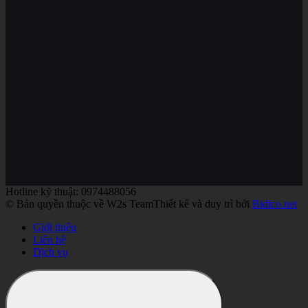
Hotline kỹ thuật: 0974488056
© Bản quyền thuộc về W2s Team
Thiết kế và duy trì bởi
Bidico.net
Giới thiệu
Liên hệ
Dịch vụ