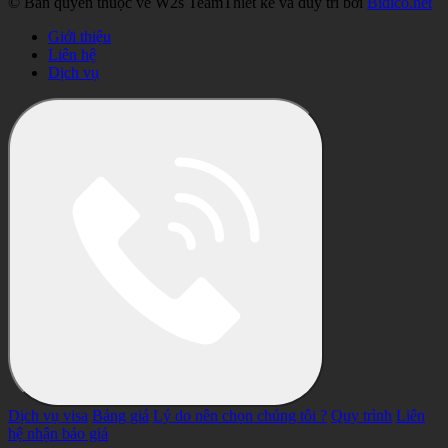
© Bản quyền thuộc về W2s Team
Thiết kế và duy trì bởi
Bidico.net
Giới thiệu
Liên hệ
Dịch vụ
Dịch vụ visa
Bảng giá
Lý do nên chọn chúng tôi ?
Quy trình
Liên
hệ nhận báo giá