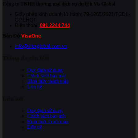
Công ty TNHH thương mại dịch vụ du lịch Vis Global
Giấy phép kinh doanh lữ hành: 79-1265/2021/TCDL-
GP LHQT
Điện thoại:
091 2244 744
Bản Đồ
VisaOne
info@visaglobal.com.vn
Thông tin cần biết
Quy định sử dụng
Chính sách bảo mật
Hình thức thanh toán
Liên hệ
Liên kết
Quy định sử dụng
Chính sách bảo mật
Hình thức thanh toán
Liên hệ