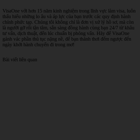
VisaOne với hơn 15 năm kinh nghiệm trong lĩnh vực làm visa, luôn
thấu hiểu những lo âu và áp lực của bạn trước các quy định hành
chính phức tạp. Chúng tôi không chỉ là đơn vị xử lý hồ sơ, mà còn
là người gỡ rối tận tâm, sẵn sàng đồng hành cùng bạn 24/7 từ khâu
tư vấn, dịch thuật, đến lúc chuẩn bị phỏng vấn. Hãy để VisaOne
gánh vác phần thủ tục nặng nề, để bạn thảnh thơi đếm ngược đến
ngày khởi hành chuyến đi trong mơ!
Bài viết liên quan