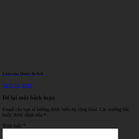
Làm visa Qatar du lịch
Th10 18, 2023
Để lại một bình luận
Email của bạn sẽ không được hiển thị công khai.
Các trường bắt
buộc được đánh dấu
*
Bình luận
*