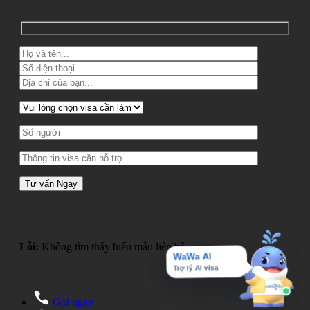
Lỗi:
Không tìm thấy biểu mẫu liên hệ.
WaWa AI
Trợ lý AI visa
Gọi ngay