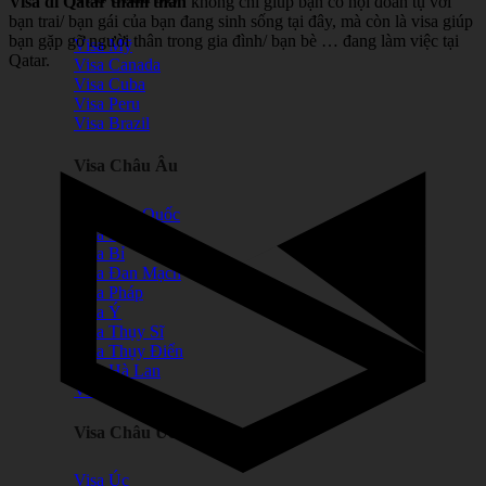
Visa đi Qatar thăm thân
không chỉ giúp bạn có hội đoàn tụ với
bạn trai/ bạn gái của bạn đang sinh sống tại đây, mà còn là visa giúp
bạn gặp gỡ người thân trong gia đình/ bạn bè … đang làm việc tại
Visa Mỹ
Qatar.
Visa Canada
Visa Cuba
Visa Peru
Visa Brazil
Visa Châu Âu
Visa Anh Quốc
Visa Ba Lan
Visa Bỉ
Visa Đan Mạch
Visa Pháp
Visa Ý
Visa Thụy Sĩ
Visa Thụy Điển
Visa Hà Lan
Visa Malta
Visa Châu Úc
Visa Úc