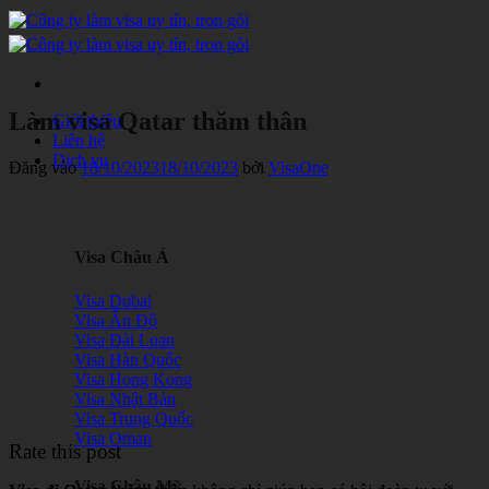
Bỏ
qua
nội
dung
Làm visa Qatar thăm thân
Giới thiệu
Liên hệ
Dịch vụ
Đăng vào
18/10/2023
18/10/2023
bởi
VisaOne
Visa Châu Á
Visa Dubai
Visa Ấn Độ
Visa Đài Loan
Visa Hàn Quốc
Visa Hong Kong
Visa Nhật Bản
Visa Trung Quốc
Visa Oman
Rate this post
Visa Châu Mỹ