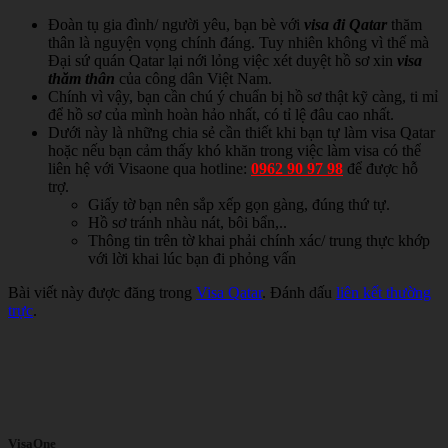
Đoàn tụ gia đình/ người yêu, bạn bè với
visa đi Qatar
thăm
thân là nguyện vọng chính đáng. Tuy nhiên không vì thế mà
Đại sứ quán Qatar lại nới lỏng việc xét duyệt hồ sơ xin
visa
thăm thân
của công dân Việt Nam.
Chính vì vậy, bạn cần chú ý chuẩn bị hồ sơ thật kỹ càng, ti mỉ
để hồ sơ của mình hoàn hảo nhất, có tỉ lệ đâu cao nhất.
Dưới này là những chia sẻ cần thiết khi bạn tự làm visa Qatar
hoặc nếu bạn cảm thấy khó khăn trong việc làm visa có thể
liên hệ với Visaone qua hotline:
0962 90 97 98
để được hỗ
trợ.
Giấy tờ bạn nên sắp xếp gọn gàng, đúng thứ tự.
Hồ sơ tránh nhàu nát, bôi bẩn,..
Thông tin trên tờ khai phải chính xác/ trung thực khớp
với lời khai lúc bạn đi phỏng vấn
Bài viết này được đăng trong
Visa Qatar
. Đánh dấu
liên kết thường
trực
.
VisaOne