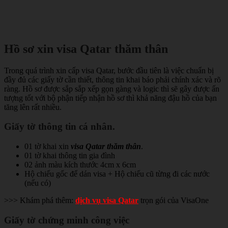
Hồ sơ xin visa Qatar thăm thân
Trong quá trình xin cấp visa Qatar, bước đầu tiên là việc chuẩn bị
đầy đủ các giấy tờ cần thiết, thông tin khai báo phải chính xác và rõ
ràng. Hồ sơ được sắp sắp xếp gọn gàng và logic thì sẽ gây được ấn
tượng tốt với bộ phận tiếp nhận hồ sơ thì khả năng đậu hồ của bạn
tăng lên rất nhiều.
Giấy tờ thông tin cá nhân
.
01 tờ khai xin
visa Qatar thăm thân
.
01 tờ khai thông tin gia đình
02 ảnh màu kích thước 4cm x 6cm
Hộ chiếu gốc để dán visa + Hộ chiếu cũ từng đi các nước
(nếu có)
>>> Khám phá thêm:
dịch vụ visa Qatar
trọn gói của VisaOne
Giấy tờ chứng minh công việc