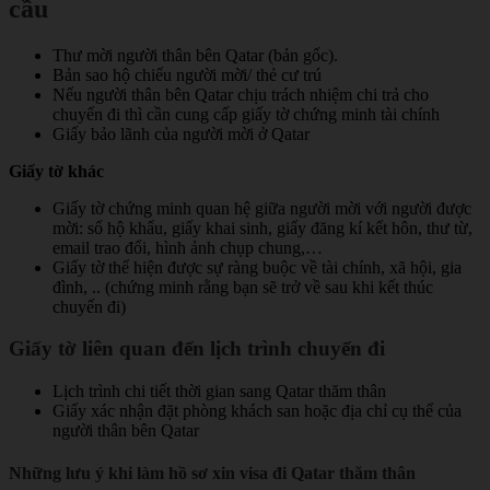
cầu
Thư mời người thân bên Qatar (bản gốc).
Bản sao hộ chiếu người mời/ thẻ cư trú
Nếu người thân bên Qatar chịu trách nhiệm chi trả cho
chuyến đi thì cần cung cấp giấy tờ chứng minh tài chính
Giấy bảo lãnh của người mời ở Qatar
Giấy tờ khác
Giấy tờ chứng minh quan hệ giữa người mời với người được
mời: sổ hộ khẩu, giấy khai sinh, giấy đăng kí kết hôn, thư từ,
email trao đổi, hình ảnh chụp chung,…
Giấy tờ thể hiện được sự ràng buộc về tài chính, xã hội, gia
đình, .. (chứng minh rằng bạn sẽ trở về sau khi kết thúc
chuyến đi)
Giấy tờ liên quan đến lịch trình chuyến đi
Lịch trình chi tiết thời gian sang Qatar thăm thân
Giấy xác nhận đặt phòng khách san hoặc địa chỉ cụ thể của
người thân bên Qatar
Những lưu ý khi làm hồ sơ xin visa đi Qatar thăm thân