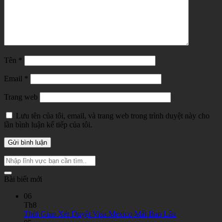
Tên
*
Email
*
Trang web
Lưu tên của tôi, email, và trang web trong trình duyệt này cho
lần bình luận kế tiếp của tôi.
Bài biết mới
06
Th8
Không
Thời Gian Xét Duyệt Visa Mexico Mất Bao Lâu