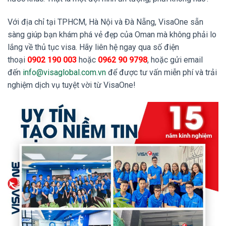
Với địa chỉ tại TPHCM, Hà Nội và Đà Nẵng, VisaOne sẵn
sàng giúp bạn khám phá vẻ đẹp của Oman mà không phải lo
lắng về thủ tục visa. Hãy liên hệ ngay qua số điện
thoại
0902 190 003
hoặc
0962 90 9798
, hoặc gửi email
đến
info@visaglobal.com.vn
để được tư vấn miễn phí và trải
nghiệm dịch vụ tuyệt vời từ VisaOne!