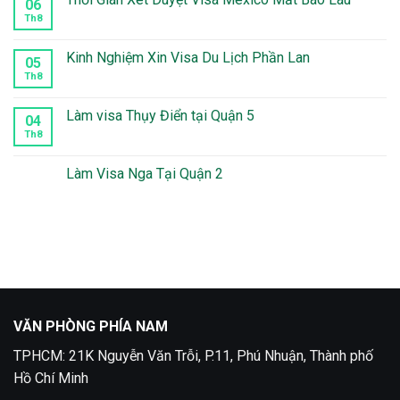
06
ở
Làm
Th8
Không
visa
có
Peru
bình
tại
luận
Kinh Nghiệm Xin Visa Du Lịch Phần Lan
05
quận
ở
10
Thời
Th8
Không
Gian
có
Xét
bình
Duyệt
luận
Làm visa Thụy Điển tại Quận 5
04
Visa
ở
Mexico
Kinh
Th8
Không
Mất
Nghiệm
có
Bao
Xin
bình
Lâu
Visa
luận
Làm Visa Nga Tại Quận 2
Du
ở
Lịch
Làm
Không
Phần
visa
có
Lan
Thụy
bình
Điển
luận
tại
ở
Quận
Làm
5
Visa
Nga
Tại
Quận
2
VĂN PHÒNG PHÍA NAM
TPHCM: 21K Nguyễn Văn Trỗi, P.11, Phú Nhuận, Thành phố
Hồ Chí Minh