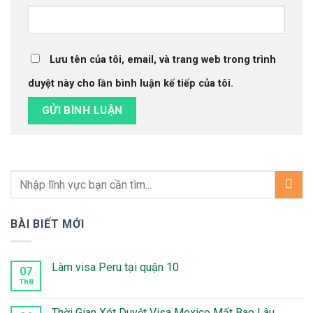
Lưu tên của tôi, email, và trang web trong trình
duyệt này cho lần bình luận kế tiếp của tôi.
BÀI BIẾT MỚI
Làm visa Peru tại quận 10
07
Th8
Không
có
bình
luận
Thời Gian Xét Duyệt Visa Mexico Mất Bao Lâu