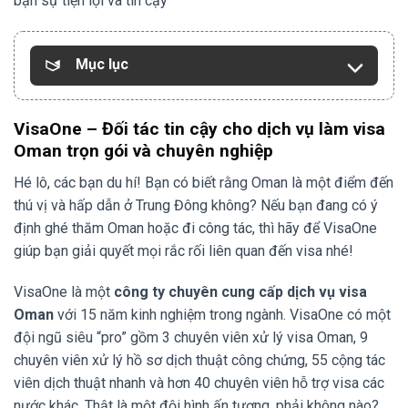
bạn sự tiện lợi và tin cậy
Mục lục
VisaOne – Đối tác tin cậy cho dịch vụ làm visa
Oman trọn gói và chuyên nghiệp
Hé lô, các bạn du hí! Bạn có biết rằng Oman là một điểm đến
thú vị và hấp dẫn ở Trung Đông không? Nếu bạn đang có ý
định ghé thăm Oman hoặc đi công tác, thì hãy để VisaOne
giúp bạn giải quyết mọi rắc rối liên quan đến visa nhé!
VisaOne là một
công ty chuyên cung cấp dịch vụ visa
Oman
với 15 năm kinh nghiệm trong ngành. VisaOne có một
đội ngũ siêu “pro” gồm 3 chuyên viên xử lý visa Oman, 9
chuyên viên xử lý hồ sơ dịch thuật công chứng, 55 cộng tác
viên dịch thuật nhanh và hơn 40 chuyên viên hỗ trợ visa các
nước khác. Thật là một đội hình ấn tượng, phải không nào?