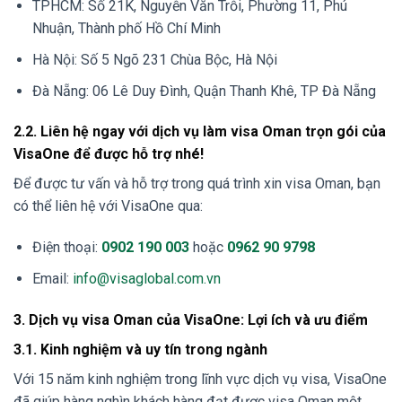
TPHCM: Số 21K, Nguyễn Văn Trỗi, Phường 11, Phú
Nhuận, Thành phố Hồ Chí Minh
Hà Nội: Số 5 Ngõ 231 Chùa Bộc, Hà Nội
Đà Nẵng: 06 Lê Duy Đình, Quận Thanh Khê, TP Đà Nẵng
2.2. Liên hệ ngay với dịch vụ làm visa Oman trọn gói của
VisaOne để được hỗ trợ nhé!
Để được tư vấn và hỗ trợ trong quá trình xin visa Oman, bạn
có thể liên hệ với VisaOne qua:
Điện thoại:
0902 190 003
hoặc
0962 90 9798
Email:
info@visaglobal.com.vn
3. Dịch vụ visa Oman của VisaOne: Lợi ích và ưu điểm
3.1. Kinh nghiệm và uy tín trong ngành
Với 15 năm kinh nghiệm trong lĩnh vực dịch vụ visa, VisaOne
đã giúp hàng nghìn khách hàng đạt được visa Oman một