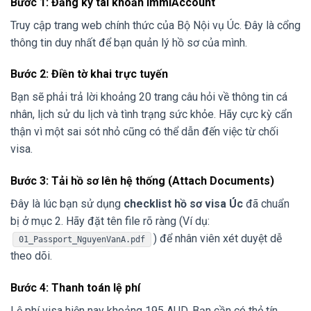
Bước 1: Đăng ký tài khoản ImmiAccount
Truy cập trang web chính thức của Bộ Nội vụ Úc. Đây là cổng
thông tin duy nhất để bạn quản lý hồ sơ của mình.
Bước 2: Điền tờ khai trực tuyến
Bạn sẽ phải trả lời khoảng 20 trang câu hỏi về thông tin cá
nhân, lịch sử du lịch và tình trạng sức khỏe. Hãy cực kỳ cẩn
thận vì một sai sót nhỏ cũng có thể dẫn đến việc từ chối
visa.
Bước 3: Tải hồ sơ lên hệ thống (Attach Documents)
Đây là lúc bạn sử dụng
checklist hồ sơ visa Úc
đã chuẩn
bị ở mục 2. Hãy đặt tên file rõ ràng (Ví dụ:
) để nhân viên xét duyệt dễ
01_Passport_NguyenVanA.pdf
theo dõi.
Bước 4: Thanh toán lệ phí
Lệ phí visa hiện nay khoảng 195 AUD. Bạn cần có thẻ tín