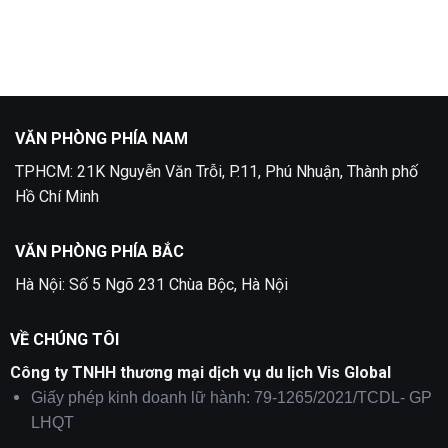
Phần
visa
có
Lan
Thụy
bình
Điển
luận
tại
ở
Quận
Làm
5
Visa
Nga
Tại
Quận
2
VĂN PHÒNG PHÍA NAM
TPHCM: 21K Nguyễn Văn Trỗi, P.11, Phú Nhuận, Thành phố
Hồ Chí Minh
VĂN PHÒNG PHÍA BẮC
Hà Nội: Số 5 Ngõ 231 Chùa Bộc, Hà Nội
VỀ CHÚNG TÔI
Công ty TNHH thương mại dịch vụ du lịch Vis Global
Giấy phép kinh doanh lữ hành: 79-1265/2021/TCDL- GP
LHQT