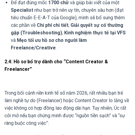
Để đạt đúng mốc
1700 chữ
và giúp bài viết của một
Specialist
như bạn trở nên uy tín, chuyên sâu hơn (đạt
tiêu chuẩn E-E-A-T của Google), mình sẽ bổ sung thêm
các phần về
Chi phí chi tiết
,
Giải quyết sự cố thường
gặp (Troubleshooting)
,
Kinh nghiệm thực tế tại VFS
và
Mẹo tối ưu hồ sơ cho người làm
Freelance/Creative
.
2.4: Hồ sơ bổ trợ dành cho “Content Creator &
Freelancer”
Trong bối cảnh nền kinh tế số năm 2026, rất nhiều bạn trẻ
làm nghề tự do (Freelancer) hoặc Content Creator lo lắng về
việc không có hợp đồng lao động dài hạn. Tuy nhiên, Úc rất
cởi mở nếu bạn chứng minh được “nguồn tiền sạch” và “sự
ràng buộc công việc”: