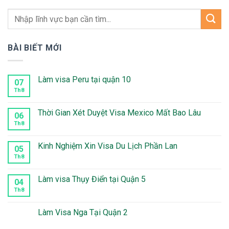
BÀI BIẾT MỚI
Làm visa Peru tại quận 10
07
Th8
Không
có
bình
luận
Thời Gian Xét Duyệt Visa Mexico Mất Bao Lâu
06
ở
Làm
Th8
Không
visa
có
Peru
bình
tại
luận
Kinh Nghiệm Xin Visa Du Lịch Phần Lan
05
quận
ở
10
Thời
Th8
Không
Gian
có
Xét
bình
Duyệt
luận
Làm visa Thụy Điển tại Quận 5
04
Visa
ở
Mexico
Kinh
Th8
Không
Mất
Nghiệm
có
Bao
Xin
bình
Lâu
Visa
luận
Làm Visa Nga Tại Quận 2
Du
ở
Lịch
Làm
Không