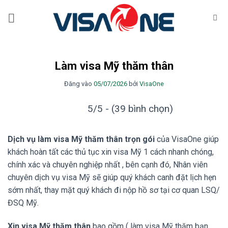
Bỏ
qua
nội
dung
Làm visa Mỹ thăm thân
Đăng vào
05/07/2026
bởi
VisaOne
5/5 - (39 bình chọn)
Dịch vụ làm visa Mỹ thăm thân trọn gói
của VisaOne giúp
khách hoàn tất các thủ tục xin visa Mỹ 1 cách nhanh chóng,
chính xác và chuyên nghiệp nhất , bên cạnh đó, Nhân viên
chuyên dịch vụ visa Mỹ sẽ giúp quý khách canh đặt lịch hẹn
sớm nhất, thay mặt quý khách đi nộp hồ sơ tại cơ quan LSQ/
ĐSQ Mỹ.
Xin visa Mỹ thăm thân
bao gồm ( làm visa Mỹ thăm bạn