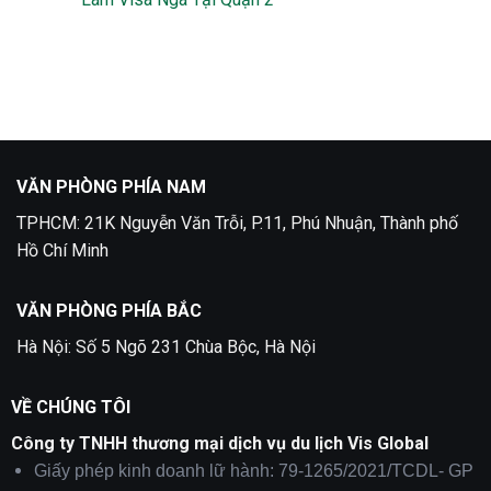
Du
ở
Lịch
Làm
Không
Phần
visa
có
Lan
Thụy
bình
Điển
luận
tại
ở
Quận
Làm
5
Visa
Nga
Tại
Quận
2
VĂN PHÒNG PHÍA NAM
TPHCM: 21K Nguyễn Văn Trỗi, P.11, Phú Nhuận, Thành phố
Hồ Chí Minh
VĂN PHÒNG PHÍA BẮC
Hà Nội: Số 5 Ngõ 231 Chùa Bộc, Hà Nội
VỀ CHÚNG TÔI
Công ty TNHH thương mại dịch vụ du lịch Vis Global
Giấy phép kinh doanh lữ hành: 79-1265/2021/TCDL- GP