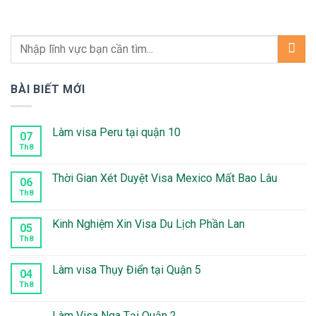
BÀI BIẾT MỚI
Làm visa Peru tại quận 10
07
Th8
Không
có
bình
luận
Thời Gian Xét Duyệt Visa Mexico Mất Bao Lâu
06
ở
Làm
Th8
Không
visa
có
Peru
bình
tại
luận
Kinh Nghiệm Xin Visa Du Lịch Phần Lan
05
quận
ở
10
Thời
Th8
Không
Gian
có
Xét
bình
Duyệt
luận
Làm visa Thụy Điển tại Quận 5
04
Visa
ở
Mexico
Kinh
Th8
Không
Mất
Nghiệm
có
Bao
Xin
bình
Lâu
Visa
luận
Làm Visa Nga Tại Quận 2