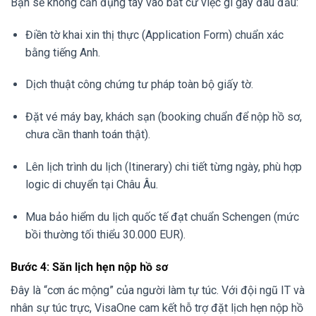
Bạn sẽ không cần đụng tay vào bất cứ việc gì gây đau đầu:
Điền tờ khai xin thị thực (Application Form) chuẩn xác
bằng tiếng Anh.
Dịch thuật công chứng tư pháp toàn bộ giấy tờ.
Đặt vé máy bay, khách sạn (booking chuẩn để nộp hồ sơ,
chưa cần thanh toán thật).
Lên lịch trình du lịch (Itinerary) chi tiết từng ngày, phù hợp
logic di chuyển tại Châu Âu.
Mua bảo hiểm du lịch quốc tế đạt chuẩn Schengen (mức
bồi thường tối thiểu 30.000 EUR).
Bước 4: Săn lịch hẹn nộp hồ sơ
Đây là “cơn ác mộng” của người làm tự túc. Với đội ngũ IT và
nhân sự túc trực, VisaOne cam kết hỗ trợ đặt lịch hẹn nộp hồ