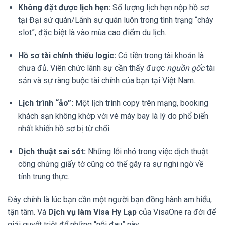
Không đặt được lịch hẹn:
Số lượng lịch hẹn nộp hồ sơ
tại Đại sứ quán/Lãnh sự quán luôn trong tình trạng “cháy
slot”, đặc biệt là vào mùa cao điểm du lịch.
Hồ sơ tài chính thiếu logic:
Có tiền trong tài khoản là
chưa đủ. Viên chức lãnh sự cần thấy được
nguồn gốc
tài
sản và sự ràng buộc tài chính của bạn tại Việt Nam.
Lịch trình “ảo”:
Một lịch trình copy trên mạng, booking
khách sạn không khớp với vé máy bay là lý do phổ biến
nhất khiến hồ sơ bị từ chối.
Dịch thuật sai sót:
Những lỗi nhỏ trong việc dịch thuật
công chứng giấy tờ cũng có thể gây ra sự nghi ngờ về
tính trung thực.
Đây chính là lúc bạn cần một người bạn đồng hành am hiểu,
tận tâm. Và
Dịch vụ làm Visa Hy Lạp
của VisaOne ra đời để
giải quyết triệt để những “nỗi đau” này.