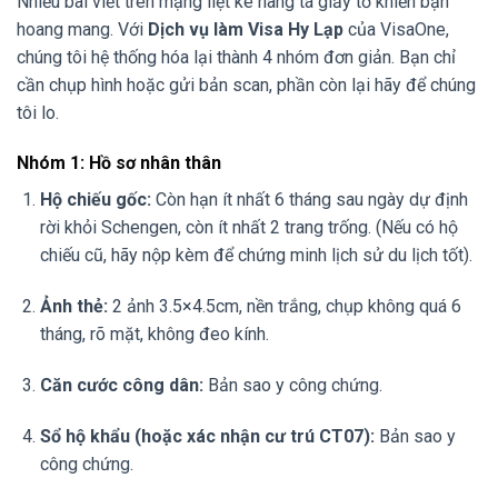
Nhiều bài viết trên mạng liệt kê hàng tá giấy tờ khiến bạn
hoang mang. Với
Dịch vụ làm Visa Hy Lạp
của VisaOne,
chúng tôi hệ thống hóa lại thành 4 nhóm đơn giản. Bạn chỉ
cần chụp hình hoặc gửi bản scan, phần còn lại hãy để chúng
tôi lo.
Nhóm 1: Hồ sơ nhân thân
Hộ chiếu gốc:
Còn hạn ít nhất 6 tháng sau ngày dự định
rời khỏi Schengen, còn ít nhất 2 trang trống. (Nếu có hộ
chiếu cũ, hãy nộp kèm để chứng minh lịch sử du lịch tốt).
Ảnh thẻ:
2 ảnh 3.5×4.5cm, nền trắng, chụp không quá 6
tháng, rõ mặt, không đeo kính.
Căn cước công dân:
Bản sao y công chứng.
Sổ hộ khẩu (hoặc xác nhận cư trú CT07):
Bản sao y
công chứng.