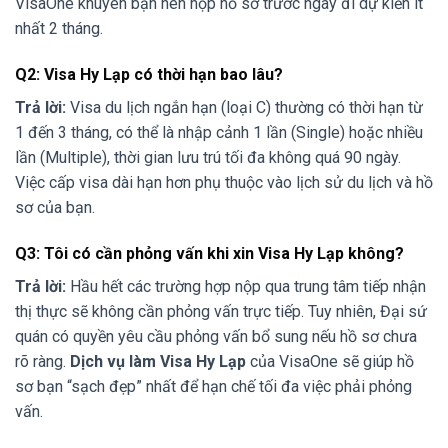
VisaOne khuyên bạn nên nộp hồ sơ trước ngày đi dự kiến ít
nhất 2 tháng.
Q2: Visa Hy Lạp có thời hạn bao lâu?
Trả lời:
Visa du lịch ngắn hạn (loại C) thường có thời hạn từ
1 đến 3 tháng, có thể là nhập cảnh 1 lần (Single) hoặc nhiều
lần (Multiple), thời gian lưu trú tối đa không quá 90 ngày.
Việc cấp visa dài hạn hơn phụ thuộc vào lịch sử du lịch và hồ
sơ của bạn.
Q3: Tôi có cần phỏng vấn khi xin Visa Hy Lạp không?
Trả lời:
Hầu hết các trường hợp nộp qua trung tâm tiếp nhận
thị thực sẽ không cần phỏng vấn trực tiếp. Tuy nhiên, Đại sứ
quán có quyền yêu cầu phỏng vấn bổ sung nếu hồ sơ chưa
rõ ràng.
Dịch vụ làm Visa Hy Lạp
của VisaOne sẽ giúp hồ
sơ bạn “sạch đẹp” nhất để hạn chế tối đa việc phải phỏng
vấn.