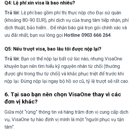
Q4: Lệ phí xin visa là bao nhiêu?
Trả lời:
Lệ phí bao gồm phí thị thực nộp cho Đại sứ quán
(khoảng 80-90 EUR), phí dịch vụ của trung tâm tiếp nhận, phí
dịch thuật, bảo hiểm… Để nhận báo giá trọn gói chính xác và
ưu đãi nhất, bạn vui lòng gọi
Hotline 0903 666 264
.
Q5: Nếu trượt visa, bao lâu tôi được nộp lại?
Trả lời:
Bạn có thể nộp lại bất cứ lúc nào, nhưng VisaOne
khuyên bạn nên tìm hiểu kỹ nguyên nhân từ chối (thường
được ghi trong thư từ chối) và khắc phục triệt để trước khi
nộp lại. Đừng nộp lại ngay bộ hồ sơ cũ, tỷ lệ trượt sẽ rất cao.
6. Tại sao bạn nên chọn VisaOne thay vì các
đơn vị khác?
Giữa một “rừng” thông tin và hàng trăm đơn vị cung cấp dịch
vụ, VisaOne tự hào định vị mình là một “người phục vụ tận
tâm”.