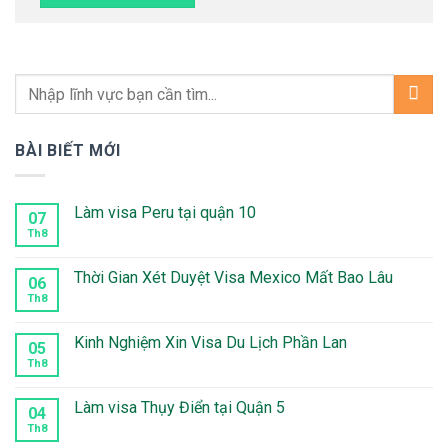
BÀI BIẾT MỚI
Làm visa Peru tại quận 10
07
Th8
Không
có
bình
luận
Thời Gian Xét Duyệt Visa Mexico Mất Bao Lâu
06
ở
Làm
Th8
Không
visa
có
Peru
bình
tại
luận
Kinh Nghiệm Xin Visa Du Lịch Phần Lan
05
quận
ở
10
Thời
Th8
Không
Gian
có
Xét
bình
Duyệt
luận
Làm visa Thụy Điển tại Quận 5
04
Visa
ở
Mexico
Kinh
Th8
Không
Mất
Nghiệm
có