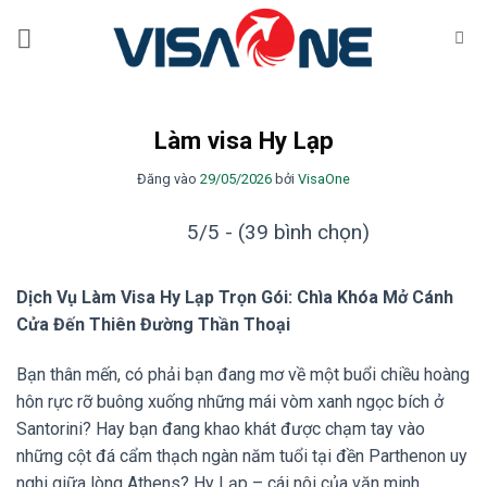
Bỏ
qua
nội
dung
Làm visa Hy Lạp
Đăng vào
29/05/2026
bởi
VisaOne
5/5 - (39 bình chọn)
Dịch Vụ Làm Visa Hy Lạp Trọn Gói: Chìa Khóa Mở Cánh
Cửa Đến Thiên Đường Thần Thoại
Bạn thân mến, có phải bạn đang mơ về một buổi chiều hoàng
hôn rực rỡ buông xuống những mái vòm xanh ngọc bích ở
Santorini? Hay bạn đang khao khát được chạm tay vào
những cột đá cẩm thạch ngàn năm tuổi tại đền Parthenon uy
nghi giữa lòng Athens? Hy Lạp – cái nôi của văn minh