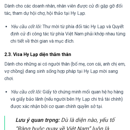
Dành cho các doanh nhân, nhân viên được cử đi gặp gỡ đối
tác, tham dự hội chợ, hội thảo tại Hy Lạp.
Yêu cầu cốt lõi:
Thư mời từ phía đối tác Hy Lạp và Quyết
định cử đi công tác từ phía Việt Nam phải khớp nhau từng
chi tiết về thời gian và mục đích.
2.3. Visa Hy Lạp diện thăm thân
Dành cho những ai có người thân (bố mẹ, con cái, anh chị em,
vợ chồng) đang sinh sống hợp pháp tại Hy Lạp mời sang
chơi.
Yêu cầu cốt lõi:
Giấy tờ chứng minh mối quan hệ họ hàng
và giấy bảo lãnh (nếu người bên Hy Lạp chi trả tài chính)
được xác nhận bởi cơ quan chính quyền sở tại.
Lưu ý quan trọng:
Dù là diện nào, yếu tố
“Ràng buộc quay về Việt Nam” luôn là