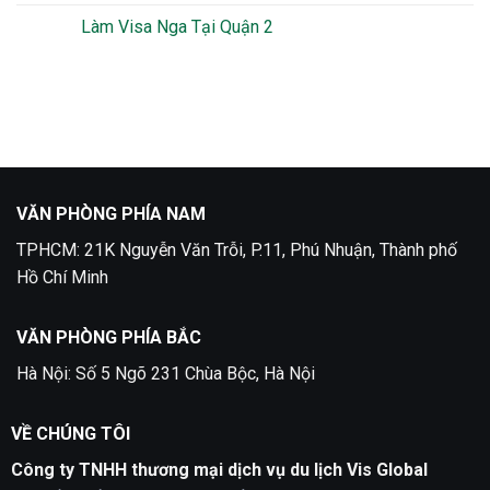
Bao
Xin
bình
Lâu
Visa
luận
Làm Visa Nga Tại Quận 2
Du
ở
Lịch
Làm
Không
Phần
visa
có
Lan
Thụy
bình
Điển
luận
tại
ở
Quận
Làm
5
Visa
Nga
Tại
Quận
2
VĂN PHÒNG PHÍA NAM
TPHCM: 21K Nguyễn Văn Trỗi, P.11, Phú Nhuận, Thành phố
Hồ Chí Minh
VĂN PHÒNG PHÍA BẮC
Hà Nội: Số 5 Ngõ 231 Chùa Bộc, Hà Nội
VỀ CHÚNG TÔI
Công ty TNHH thương mại dịch vụ du lịch Vis Global