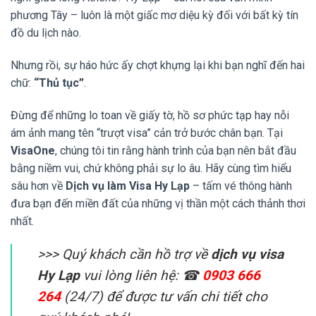
phương Tây – luôn là một giấc mơ diệu kỳ đối với bất kỳ tín
đồ du lịch nào.
Nhưng rồi, sự háo hức ấy chợt khựng lại khi bạn nghĩ đến hai
chữ:
“Thủ tục”
.
Đừng để những lo toan về giấy tờ, hồ sơ phức tạp hay nỗi
ám ảnh mang tên “trượt visa” cản trở bước chân bạn. Tại
VisaOne
, chúng tôi tin rằng hành trình của bạn nên bắt đầu
bằng niềm vui, chứ không phải sự lo âu. Hãy cùng tìm hiểu
sâu hơn về
Dịch vụ làm Visa Hy Lạp
– tấm vé thông hành
đưa bạn đến miền đất của những vị thần một cách thảnh thơi
nhất.
>>> Quý khách cần hồ trợ về
dịch vụ visa
Hy Lạp
vui lòng liên hệ: ☎
0903 666
264
(24/7) để được tư vấn chi tiết cho