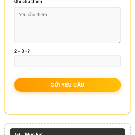
Ghi chú thêm
2 + 3 =?
Mục lục