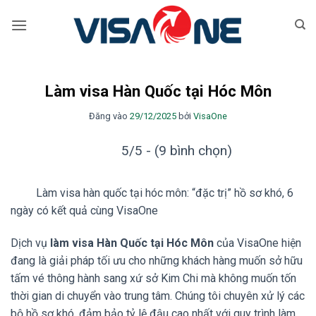
Bỏ
qua
nội
dung
Làm visa Hàn Quốc tại Hóc Môn
Đăng vào
29/12/2025
bởi
VisaOne
5/5 - (9 bình chọn)
Làm visa hàn quốc tại hóc môn: “đặc trị” hồ sơ khó, 6
ngày có kết quả cùng VisaOne
Dịch vụ
làm visa Hàn Quốc tại Hóc Môn
của VisaOne hiện
đang là giải pháp tối ưu cho những khách hàng muốn sở hữu
tấm vé thông hành sang xứ sở Kim Chi mà không muốn tốn
thời gian di chuyển vào trung tâm. Chúng tôi chuyên xử lý các
bộ hồ sơ khó, đảm bảo tỷ lệ đậu cao nhất với quy trình làm