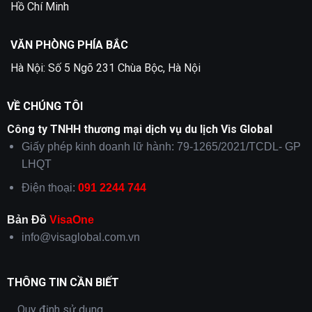
Hết
Hồ Chí Minh
Bao
Nhiêu?
VĂN PHÒNG PHÍA BẮC
Hà Nội: Số 5 Ngõ 231 Chùa Bộc, Hà Nội
VỀ CHÚNG TÔI
Công ty TNHH thương mại dịch vụ du lịch Vis Global
Giấy phép kinh doanh lữ hành: 79-1265/2021/TCDL- GP
LHQT
Điện thoại:
091 2244 744
Bản Đồ
VisaOne
info@visaglobal.com.vn
THÔNG TIN CẦN BIẾT
Quy định sử dụng