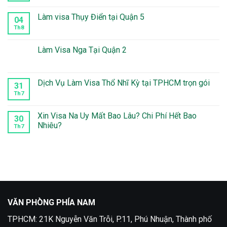
có
bình
luận
Làm visa Thụy Điển tại Quận 5
04
ở
Kinh
Th8
Không
Nghiệm
có
Xin
bình
Visa
luận
Làm Visa Nga Tại Quận 2
Du
ở
Lịch
Làm
Không
Phần
visa
có
Lan
Thụy
bình
Điển
luận
Dịch Vụ Làm Visa Thổ Nhĩ Kỳ tại TPHCM trọn gói
31
tại
ở
Quận
Làm
Th7
Không
5
Visa
có
Nga
bình
Tại
luận
Xin Visa Na Uy Mất Bao Lâu? Chi Phí Hết Bao
30
Quận
ở
Nhiêu?
2
Dịch
Th7
Vụ
Không
Làm
có
Visa
bình
Thổ
luận
Nhĩ
ở
Kỳ
Xin
tại
Visa
TPHCM
Na
trọn
Uy
gói
Mất
VĂN PHÒNG PHÍA NAM
Bao
Lâu?
Chi
TPHCM: 21K Nguyễn Văn Trỗi, P.11, Phú Nhuận, Thành phố
Phí