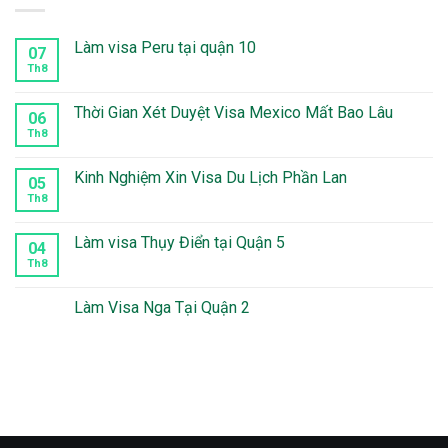
Làm visa Peru tại quận 10
07
Th8
Không
có
bình
luận
Thời Gian Xét Duyệt Visa Mexico Mất Bao Lâu
06
ở
Làm
Th8
Không
visa
có
Peru
bình
tại
luận
Kinh Nghiệm Xin Visa Du Lịch Phần Lan
05
quận
ở
10
Thời
Th8
Không
Gian
có
Xét
bình
Duyệt
luận
Làm visa Thụy Điển tại Quận 5
04
Visa
ở
Mexico
Kinh
Th8
Không
Mất
Nghiệm
có
Bao
Xin
bình
Lâu
Visa
luận
Làm Visa Nga Tại Quận 2
Du
ở
Lịch
Làm
Không
Phần
visa
có
Lan
Thụy
bình
Điển
luận
tại
ở
Quận
Làm
5
Visa
Nga
Tại
Quận