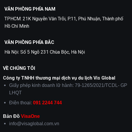
2
VĂN PHÒNG PHÍA NAM
TPHCM: 21K Nguyễn Văn Trỗi, P.11, Phú Nhuận, Thành phố
Hồ Chí Minh
VĂN PHÒNG PHÍA BẮC
Hà Nội: Số 5 Ngõ 231 Chùa Bộc, Hà Nội
VỀ CHÚNG TÔI
Công ty TNHH thương mại dịch vụ du lịch Vis Global
Giấy phép kinh doanh lữ hành: 79-1265/2021/TCDL- GP
LHQT
Điện thoại:
091 2244 744
Bản Đồ
VisaOne
info@visaglobal.com.vn