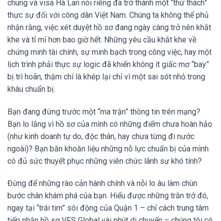
chung và visa Hà Lan nói riêng đã trở thành một “thử thách”
thực sự đối với công dân Việt Nam. Chúng ta không thể phủ
nhận rằng, việc xét duyệt hồ sơ đang ngày càng trở nên khắt
khe và tỉ mỉ hơn bao giờ hết. Những yêu cầu khắt khe về
chứng minh tài chính, sự minh bạch trong công việc, hay một
lịch trình phải thực sự logic đã khiến không ít giấc mơ “bay”
bị trì hoãn, thậm chí là khép lại chỉ vì một sai sót nhỏ trong
khâu chuẩn bị.
Bạn đang đứng trước một “ma trận” thông tin trên mạng?
Bạn lo lắng vì hồ sơ của mình có những điểm chưa hoàn hảo
(như kinh doanh tự do, độc thân, hay chưa từng đi nước
ngoài)? Bạn băn khoăn liệu những nỗ lực chuẩn bị của mình
có đủ sức thuyết phục những viên chức lãnh sự khó tính?
Đừng để những rào cản hành chính và nỗi lo âu làm chùn
bước chân khám phá của bạn. Hiểu được những trăn trở đó,
ngay tại “trái tim” sôi động của Quận 1 – chỉ cách trung tâm
tiếp nhận hồ sơ VFS Global vài phút di chuyển – chúng tôi có