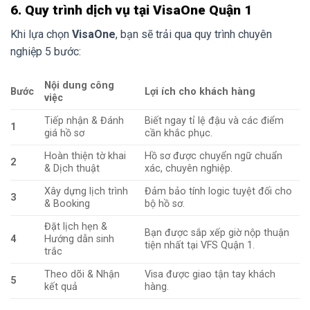
6. Quy trình dịch vụ tại VisaOne Quận 1
Khi lựa chọn
VisaOne
, bạn sẽ trải qua quy trình chuyên
nghiệp 5 bước:
Nội dung công
Bước
Lợi ích cho khách hàng
việc
Tiếp nhận & Đánh
Biết ngay tỉ lệ đậu và các điểm
1
giá hồ sơ
cần khắc phục.
Hoàn thiện tờ khai
Hồ sơ được chuyển ngữ chuẩn
2
& Dịch thuật
xác, chuyên nghiệp.
Xây dựng lịch trình
Đảm bảo tính logic tuyệt đối cho
3
& Booking
bộ hồ sơ.
Đặt lịch hẹn &
Bạn được sắp xếp giờ nộp thuận
4
Hướng dẫn sinh
tiện nhất tại VFS Quận 1.
trắc
Theo dõi & Nhận
Visa được giao tận tay khách
5
kết quả
hàng.