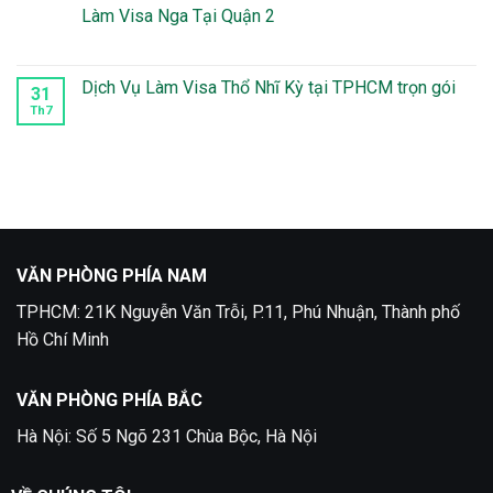
Lâu
Visa
luận
Làm Visa Nga Tại Quận 2
Du
ở
Lịch
Làm
Không
Phần
visa
có
Lan
Thụy
bình
Điển
luận
Dịch Vụ Làm Visa Thổ Nhĩ Kỳ tại TPHCM trọn gói
31
tại
ở
Quận
Làm
Th7
Không
5
Visa
có
Nga
bình
Tại
luận
Quận
ở
2
Dịch
Vụ
Làm
Visa
Thổ
Nhĩ
Kỳ
VĂN PHÒNG PHÍA NAM
tại
TPHCM
TPHCM: 21K Nguyễn Văn Trỗi, P.11, Phú Nhuận, Thành phố
trọn
gói
Hồ Chí Minh
VĂN PHÒNG PHÍA BẮC
Hà Nội: Số 5 Ngõ 231 Chùa Bộc, Hà Nội