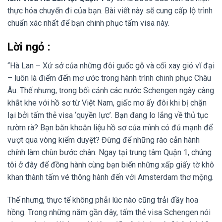
thực hóa chuyến đi của bạn. Bài viết này sẽ cung cấp lộ trình
chuẩn xác nhất để bạn chinh phục tấm visa này.
Lời ngỏ :
“Hà Lan – Xứ sở của những đôi guốc gỗ và cối xay gió vĩ đại
– luôn là điểm đến mơ ước trong hành trình chinh phục Châu
Âu. Thế nhưng, trong bối cảnh các nước Schengen ngày càng
khắt khe với hồ sơ từ Việt Nam, giấc mơ ấy đôi khi bị chặn
lại bởi tấm thẻ visa ‘quyền lực’. Bạn đang lo lắng về thủ tục
rườm rà? Bạn băn khoăn liệu hồ sơ của mình có đủ mạnh để
vượt qua vòng kiểm duyệt? Đừng để những rào cản hành
chính làm chùn bước chân. Ngay tại trung tâm Quận 1, chúng
tôi ở đây để đồng hành cùng bạn biến những xấp giấy tờ khô
khan thành tấm vé thông hành đến với Amsterdam thơ mộng.
Thế nhưng, thực tế không phải lúc nào cũng trải đầy hoa
hồng. Trong những năm gần đây, tấm thẻ visa Schengen nói