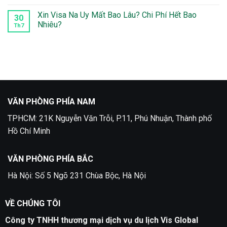
Nga
bình
Tại
luận
Xin Visa Na Uy Mất Bao Lâu? Chi Phí Hết Bao
30
Quận
ở
Nhiêu?
2
Dịch
Th7
Vụ
Không
Làm
có
Visa
bình
Thổ
luận
Nhĩ
ở
Kỳ
Xin
tại
Visa
TPHCM
Na
trọn
Uy
gói
Mất
VĂN PHÒNG PHÍA NAM
Bao
Lâu?
Chi
TPHCM: 21K Nguyễn Văn Trỗi, P.11, Phú Nhuận, Thành phố
Phí
Hết
Hồ Chí Minh
Bao
Nhiêu?
VĂN PHÒNG PHÍA BẮC
Hà Nội: Số 5 Ngõ 231 Chùa Bộc, Hà Nội
VỀ CHÚNG TÔI
Công ty TNHH thương mại dịch vụ du lịch Vis Global