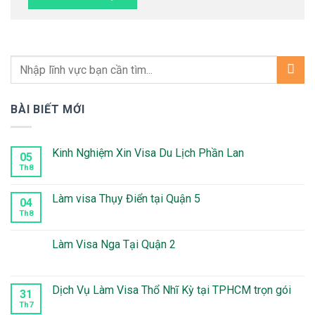
BÀI BIẾT MỚI
Kinh Nghiệm Xin Visa Du Lịch Phần Lan
05
Th8
Không
có
bình
luận
Làm visa Thụy Điển tại Quận 5
04
ở
Kinh
Th8
Không
Nghiệm
có
Xin
bình
Visa
luận
Làm Visa Nga Tại Quận 2
Du
ở
Lịch
Làm
Không
Phần
visa
có
Lan
Thụy
bình
Điển
luận
Dịch Vụ Làm Visa Thổ Nhĩ Kỳ tại TPHCM trọn gói
31
tại
ở
Quận
Làm
Th7
Không
5
Visa
có