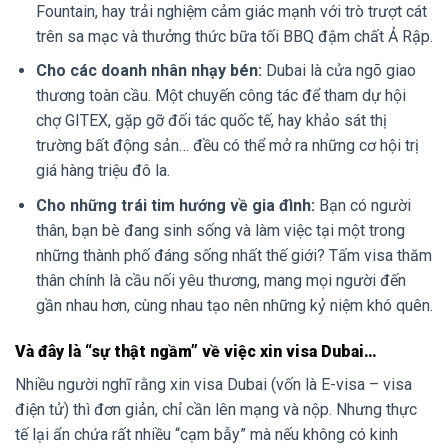
Fountain, hay trải nghiệm cảm giác mạnh với trò trượt cát
trên sa mạc và thưởng thức bữa tối BBQ đậm chất Ả Rập.
Cho các doanh nhân nhạy bén:
Dubai là cửa ngõ giao
thương toàn cầu. Một chuyến công tác để tham dự hội
chợ GITEX, gặp gỡ đối tác quốc tế, hay khảo sát thị
trường bất động sản… đều có thể mở ra những cơ hội trị
giá hàng triệu đô la.
Cho những trái tim hướng về gia đình:
Bạn có người
thân, bạn bè đang sinh sống và làm việc tại một trong
những thành phố đáng sống nhất thế giới? Tấm visa thăm
thân chính là cầu nối yêu thương, mang mọi người đến
gần nhau hơn, cùng nhau tạo nên những kỷ niệm khó quên.
Và đây là “sự thật ngầm” về việc xin visa Dubai…
Nhiều người nghĩ rằng xin visa Dubai (vốn là E-visa – visa
điện tử) thì đơn giản, chỉ cần lên mạng và nộp. Nhưng thực
tế lại ẩn chứa rất nhiều “cạm bẫy” mà nếu không có kinh