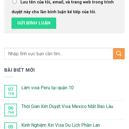
Lưu tên của tôi, email, và trang web trong trình
duyệt này cho lần bình luận kế tiếp của tôi.
BÀI BIẾT MỚI
Làm visa Peru tại quận 10
07
Th8
Không
có
bình
luận
Thời Gian Xét Duyệt Visa Mexico Mất Bao Lâu
06
ở
Làm
Th8
Không
visa
có
Peru
bình
tại
luận
Kinh Nghiệm Xin Visa Du Lịch Phần Lan
05
quận
ở