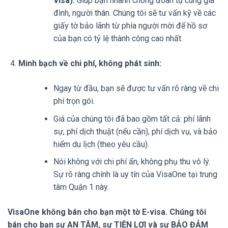
Visa):
Giúp bạn nhanh chóng đoàn tụ cùng gia
đình, người thân. Chúng tôi sẽ tư vấn kỹ về các
giấy tờ bảo lãnh từ phía người mời để hồ sơ
của bạn có tỷ lệ thành công cao nhất.
Minh bạch về chi phí, không phát sinh:
Ngay từ đầu, bạn sẽ được tư vấn rõ ràng về chi
phí trọn gói.
Giá của chúng tôi đã bao gồm tất cả: phí lãnh
sự, phí dịch thuật (nếu cần), phí dịch vụ, và bảo
hiểm du lịch (theo yêu cầu).
Nói không với chi phí ẩn, không phụ thu vô lý.
Sự rõ ràng chính là uy tín của VisaOne tại trung
tâm Quận 1 này.
VisaOne không bán cho bạn một tờ E-visa. Chúng tôi
bán cho bạn sự AN TÂM, sự TIỆN LỢI và sự BẢO ĐẢM