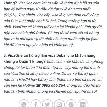
không?
VisaOne cam kết tư vấn và thẩm định hồ sơ của
bạn kỹ lưỡng ngay từ đầu để đạt tỷ lệ đậu cao nhất
(99,9%). Tuy nhiên, việc cấp visa là quyết định cuối cùng
của Cục xuất nhập cảnh Dubai. Trong trường hợp bị từ
chối, VisaOne sẽ không thể hoàn lại khoản phí Lãnh sự đã
nộp cho chính phủ Dubai. Chúng tôi sẽ xem xét và hỗ trợ
bạn mức phí dịch vụ tốt nhất nếu bạn muốn nộp lại (sau
khi đã tìm ra nguyên nhân và khắc phục).
5. VisaOne có hỗ trợ làm visa Dubai cho khách hàng
không ở Quận 1 không?
Chắc chắn rồi! Mặc dù văn phòng
chúng tôi tại Quận 1 là điểm tựa tin cậy, nhưng thế mạnh
của VisaOne là xử lý hồ sơ online. Dù bạn ở bất kỳ quận
nào tại TP.HCM hay bất kỳ tỉnh thành nào trên cả nước, chỉ
cần liên hệ Hotline
☎ 0903 666 264
, chúng tôi đều hỗ trợ
bạn tận tình, nhanh chóng và chuyên nghiệp như nhau!