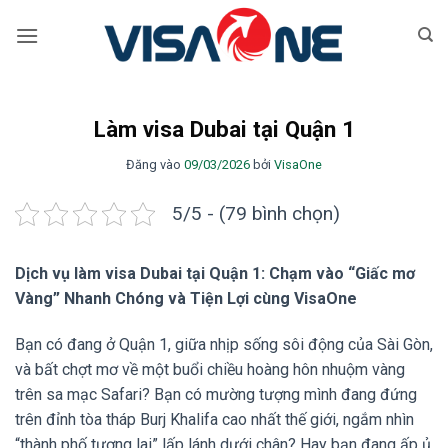
Bỏ
qua
nội
dung
Làm visa Dubai tại Quận 1
Đăng vào
09/03/2026
bởi
VisaOne
5/5 - (79 bình chọn)
Dịch vụ làm visa Dubai tại Quận 1: Chạm vào “Giấc mơ
Vàng” Nhanh Chóng và Tiện Lợi cùng VisaOne
Bạn có đang ở Quận 1, giữa nhịp sống sôi động của Sài Gòn,
và bất chợt mơ về một buổi chiều hoàng hôn nhuộm vàng
trên sa mạc Safari? Bạn có mường tượng mình đang đứng
trên đỉnh tòa tháp Burj Khalifa cao nhất thế giới, ngắm nhìn
“thành phố tương lai” lấp lánh dưới chân? Hay bạn đang ấp ủ