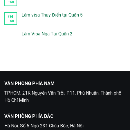
10
Thời
Th8
Không
Gian
có
Xét
bình
Duyệt
luận
Làm visa Thụy Điển tại Quận 5
04
Visa
ở
Mexico
Kinh
Th8
Không
Mất
Nghiệm
có
Bao
Xin
bình
Lâu
Visa
luận
Làm Visa Nga Tại Quận 2
Du
ở
Lịch
Làm
Không
Phần
visa
có
Lan
Thụy
bình
Điển
luận
tại
ở
Quận
Làm
5
Visa
Nga
Tại
Quận
2
VĂN PHÒNG PHÍA NAM
TPHCM: 21K Nguyễn Văn Trỗi, P.11, Phú Nhuận, Thành phố
Hồ Chí Minh
VĂN PHÒNG PHÍA BẮC
Hà Nội: Số 5 Ngõ 231 Chùa Bộc, Hà Nội