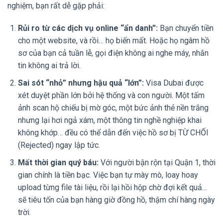
nghiệm, bạn rất dễ gặp phải:
Rủi ro từ các dịch vụ online “ẩn danh”:
Bạn chuyển tiền
cho một website, và rồi… họ biến mất. Hoặc họ ngâm hồ
sơ của bạn cả tuần lễ, gọi điện không ai nghe máy, nhắn
tin không ai trả lời.
Sai sót “nhỏ” nhưng hậu quả “lớn”:
Visa Dubai được
xét duyệt phần lớn bởi hệ thống và con người. Một tấm
ảnh scan hộ chiếu bị mờ góc, một bức ảnh thẻ nền trắng
nhưng lại hơi ngả xám, một thông tin nghề nghiệp khai
không khớp… đều có thể dẫn đến việc hồ sơ bị TỪ CHỐI
(Rejected) ngay lập tức.
Mất thời gian quý báu:
Với người bận rộn tại Quận 1, thời
gian chính là tiền bạc. Việc bạn tự mày mò, loay hoay
upload từng file tài liệu, rồi lại hồi hộp chờ đợi kết quả…
sẽ tiêu tốn của bạn hàng giờ đồng hồ, thậm chí hàng ngày
trời.