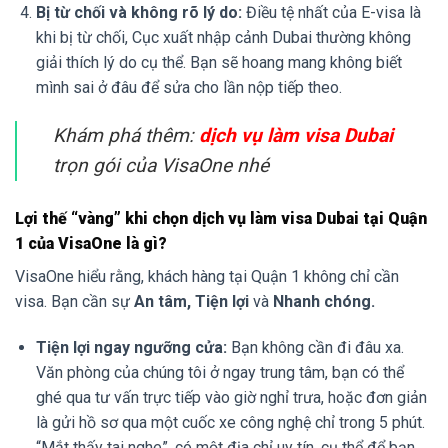
Bị từ chối và không rõ lý do:
Điều tệ nhất của E-visa là
khi bị từ chối, Cục xuất nhập cảnh Dubai thường không
giải thích lý do cụ thể. Bạn sẽ hoang mang không biết
mình sai ở đâu để sửa cho lần nộp tiếp theo.
Khám phá thêm:
dịch vụ làm visa Dubai
trọn gói của VisaOne nhé
Lợi thế “vàng” khi chọn dịch vụ làm visa Dubai tại Quận
1 của VisaOne là gì?
VisaOne hiểu rằng, khách hàng tại Quận 1 không chỉ cần
visa. Bạn cần sự
An tâm, Tiện lợi
và
Nhanh chóng.
Tiện lợi ngay ngưỡng cửa:
Bạn không cần đi đâu xa.
Văn phòng của chúng tôi ở ngay trung tâm, bạn có thể
ghé qua tư vấn trực tiếp vào giờ nghỉ trưa, hoặc đơn giản
là gửi hồ sơ qua một cuốc xe công nghệ chỉ trong 5 phút.
“Mắt thấy tai nghe”, có một địa chỉ uy tín, cụ thể để bạn