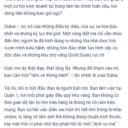
một cơ hội kinh doanh tại trung tâm tài chính toàn cầu, nơi
dòng tiền không bao giờ ngủ?
Dubai – xứ sở của những điều kỳ diệu, của sự xa hoa bậc
nhất và những kỷ lục thế giới. Một vùng đất mà chỉ cần nhắc
đến tên, người ta đã hình dung ra những tòa nhà chọc trời
vươn mình kiêu hãnh, những hòn đảo nhân tạo hình cây cọ
độc đáo và những khu chợ vàng (Gold Souk) rực rỡ.
Giấc mơ ấy thật đẹp, thật lộng lẫy. Nhưng để chạm vào nó,
bạn cần một “tấm vé thông hành” – đó chính là visa Dubai.
Và rồi, nỗi lo bắt đầu. Bạn là người bận rộn. Bạn làm việc tại
Quận 1, nơi mỗi phút giây đều quý như vàng. Bạn không có
thời gian để lặn lội tìm hiểu hàng tá thông tin rối rắm trên
mạng. Bạn sợ hãi việc điền sai một chi tiết nhỏ trong tờ khai
online, lo lắng về tấm ảnh thẻ không đúng chuẩn kích thước,
hay mệt mỏi vì phải chờ đợi phản hồi từ một “dịch vụ ma”