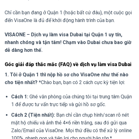
Chỉ cần bạn đang ở Quận 1 (hoặc bất cứ đâu), một cuộc gọi
đến VisaOne là đủ để khởi động hành trình của bạn.
VISAONE – Dịch vụ làm visa Dubai tại Quận 1 uy tín,
nhanh chóng và tận tâm!
Chạm vào Dubai chưa bao giờ
dễ dàng hơn thế.
Góc giải đáp thắc mắc (FAQ) về dịch vụ làm visa Dubai
1. Tôi ở Quận 1 thì nộp hồ sơ cho VisaOne như thế nào
cho tiện nhất?
*Chào bạn, bạn có 2 cách cực kỳ tiện lợi:
Cách 1:
Ghé văn phòng của chúng tôi tại trung tâm Quận
1 để được tư vấn trực tiếp và gửi hồ sơ gốc.
Cách 2 (Tiện nhất):
Bạn chỉ cần chụp hình/scan rõ nét
mặt hộ chiếu và ảnh thẻ 4×6 nền trắng, sau đó gửi qua
Zalo/Email của VisaOne. Mọi thứ đều có thể xử lý online
100%, nhanh gọn và tiện lợi cho người bận rộn.*