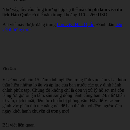
Như vậy, tùy vào từng trường hợp cụ thể mà
chi phí làm visa du
lịch Hàn Quốc
có thể nằm trong khoảng 110 – 260 USD.
Bài viết này được đăng trong
Làm visa Hàn Quốc
. Đánh dấu
liên
kết thường trực
.
VisaOne
VisaOne với hơn 15 năm kinh nghiệm trong lĩnh vực làm visa, luôn
thấu hiểu những lo âu và áp lực của bạn trước các quy định hành
chính phức tạp. Chúng tôi không chỉ là đơn vị xử lý hồ sơ, mà còn
là người gỡ rối tận tâm, sẵn sàng đồng hành cùng bạn 24/7 từ khâu
tư vấn, dịch thuật, đến lúc chuẩn bị phỏng vấn. Hãy để VisaOne
gánh vác phần thủ tục nặng nề, để bạn thảnh thơi đếm ngược đến
ngày khởi hành chuyến đi trong mơ!
Bài viết liên quan