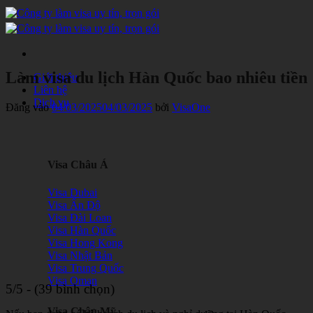
Bỏ
qua
nội
dung
Làm visa du lịch Hàn Quốc bao nhiêu tiền
Giới thiệu
Liên hệ
Dịch vụ
Đăng vào
04/03/2025
04/03/2025
bởi
VisaOne
Visa Châu Á
Visa Dubai
Visa Ấn Độ
Visa Đài Loan
Visa Hàn Quốc
Visa Hong Kong
Visa Nhật Bản
Visa Trung Quốc
Visa Oman
5/5 - (39 bình chọn)
Visa Châu Mỹ