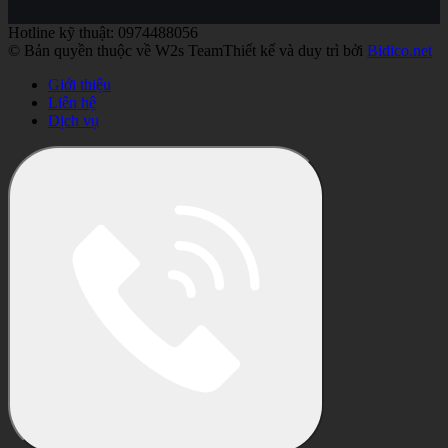
Hotline kỹ thuật: 0974488056
© Bản quyền thuộc về W2s Team
Thiết kế và duy trì bởi
Bidico.net
Giới thiệu
Liên hệ
Dịch vụ