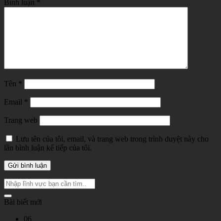
Bình luận
*
Tên
*
Email
*
Trang web
Lưu tên của tôi, email, và trang web trong trình duyệt này cho
lần bình luận kế tiếp của tôi.
Bài biết mới
06