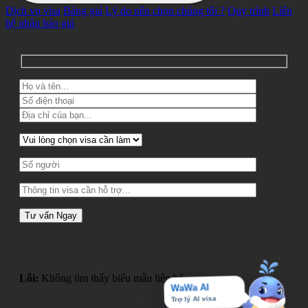
Dịch vụ visa
Bảng giá
Lý do nên chọn chúng tôi ?
Quy trình
Liên
hệ nhận báo giá
Lỗi:
Không tìm thấy biểu mẫu liên hệ.
WaWa AI
Trợ lý AI visa