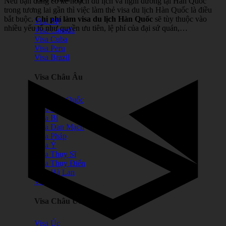
Nếu bạn đang có kế hoạch du lịch và nghỉ dưỡng tại Hàn Quốc
trong tương lai gần thì việc làm thẻ visa du lịch Hàn Quốc là điều
bắt buộc.
Chi phí làm visa du lịch Hàn Quốc
sẽ tùy thuộc vào
Visa Mỹ
nhiều yếu tố như quyền ưu tiên, lệ phí của đại sứ quán,…
Visa Canada
Visa Cuba
Visa Peru
Visa Brazil
Visa Châu Âu
Visa Anh Quốc
Visa Ba Lan
Visa Bỉ
Visa Đan Mạch
Visa Pháp
Visa Ý
Visa Thụy Sĩ
Visa Thụy Điển
Visa Hà Lan
Visa Malta
Visa Châu Úc
Visa Úc