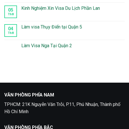
Peru
bình
tại
luận
Kinh Nghiệm Xin Visa Du Lịch Phần Lan
05
quận
ở
10
Thời
Th8
Không
Gian
có
Xét
bình
Duyệt
luận
Làm visa Thụy Điển tại Quận 5
04
Visa
ở
Mexico
Kinh
Th8
Không
Mất
Nghiệm
có
Bao
Xin
bình
Lâu
Visa
luận
Làm Visa Nga Tại Quận 2
Du
ở
Lịch
Làm
Không
Phần
visa
có
Lan
Thụy
bình
Điển
luận
tại
ở
Quận
Làm
5
Visa
Nga
Tại
Quận
2
VĂN PHÒNG PHÍA NAM
TPHCM: 21K Nguyễn Văn Trỗi, P.11, Phú Nhuận, Thành phố
Hồ Chí Minh
VĂN PHÒNG PHÍA BẮC