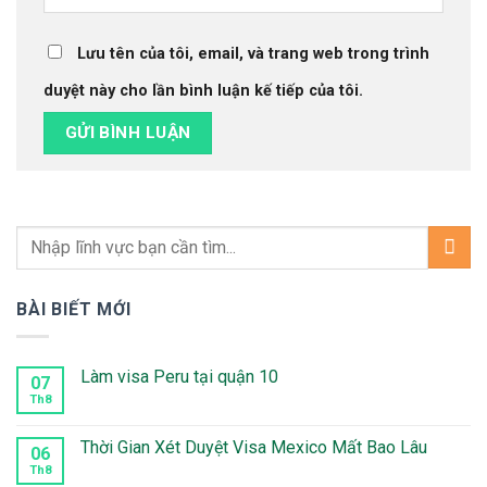
Lưu tên của tôi, email, và trang web trong trình
duyệt này cho lần bình luận kế tiếp của tôi.
BÀI BIẾT MỚI
Làm visa Peru tại quận 10
07
Th8
Không
có
bình
luận
Thời Gian Xét Duyệt Visa Mexico Mất Bao Lâu
06
ở
Làm
Th8
Không
visa
có