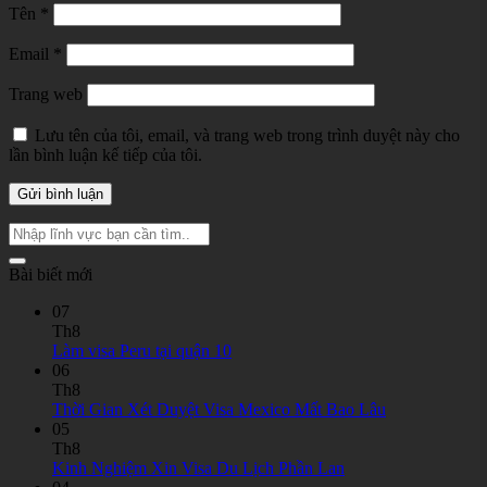
Tên
*
Email
*
Trang web
Lưu tên của tôi, email, và trang web trong trình duyệt này cho
lần bình luận kế tiếp của tôi.
Bài biết mới
07
Th8
Không
Làm visa Peru tại quận 10
có
06
bình
Th8
luận
Không
Thời Gian Xét Duyệt Visa Mexico Mất Bao Lâu
ở
có
05
Làm
bình
Th8
visa
Không
luận
Kinh Nghiệm Xin Visa Du Lịch Phần Lan
Peru
ở
có