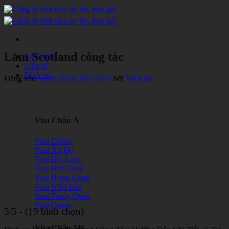
Bỏ
qua
nội
dung
Làm Scotland công tác
Giới thiệu
Liên hệ
Dịch vụ
Đăng vào
12/01/2024
13/01/2024
bởi
VisaOne
Visa Châu Á
Visa Dubai
Visa Ấn Độ
Visa Đài Loan
Visa Hàn Quốc
Visa Hong Kong
Visa Nhật Bản
Visa Trung Quốc
Visa Oman
5/5 - (19 bình chọn)
Visa Châu Mỹ