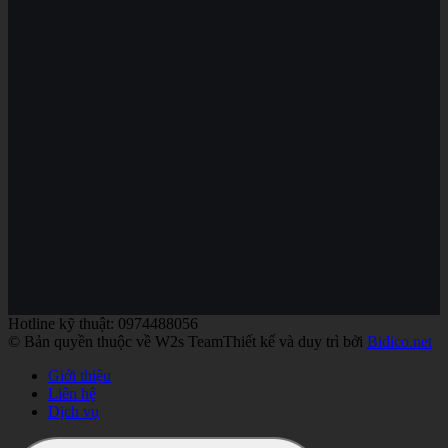
Hotline kỹ thuật: 0974488056
© Bản quyền thuộc về W2s Team
Thiết kế và duy trì bởi
Bidico.net
Giới thiệu
Liên hệ
Dịch vụ