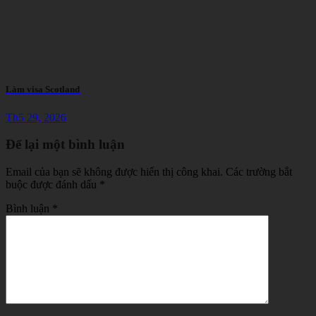
Làm visa Scotland
Th5 29, 2026
Để lại một bình luận
Email của bạn sẽ không được hiển thị công khai.
Các trường bắt
buộc được đánh dấu
*
Bình luận
*