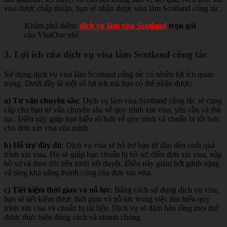
visa được chấp thuận, bạn sẽ nhận được visa làm Scotland công tác.
Khám phá thêm:
dịch vụ làm visa Scotland
trọn gói
của VisaOne nhé
3. Lợi ích của dịch vụ visa làm Scotland công tác
Sử dụng dịch vụ visa làm Scotland công tác có nhiều lợi ích quan
trọng. Dưới đây là một số lợi ích mà bạn có thể nhận được:
a) Tư vấn chuyên sâu
: Dịch vụ làm visa Scotland công tác sẽ cung
cấp cho bạn tư vấn chuyên sâu về quy trình xin visa, yêu cầu và thủ
tục. Điều này giúp bạn hiểu rõ hơn về quy trình và chuẩn bị tốt hơn
cho đơn xin visa của mình.
b) Hỗ trợ đầy đủ
: Dịch vụ visa sẽ hỗ trợ bạn từ đầu đến cuối quá
trình xin visa. Họ sẽ giúp bạn chuẩn bị hồ sơ, điền đơn xin visa, nộp
hồ sơ và theo dõi tiến trình xét duyệt. Điều này giảm bớt gánh nặng
và tăng khả năng thành công của đơn xin visa.
c) Tiết kiệm thời gian và nỗ lực
: Bằng cách sử dụng dịch vụ visa,
bạn sẽ tiết kiệm được thời gian và nỗ lực trong việc tìm hiểu quy
trình xin visa và chuẩn bị tài liệu. Dịch vụ sẽ đảm bảo rằng mọi thứ
được thực hiện đúng cách và nhanh chóng.