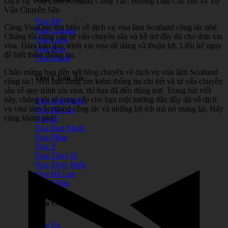
Dịch vụ Visa Làm Scotland Công Tác: Hướng Dẫn Chi Tiết và Tư
Vấn Chuyên Sâu
Visa Mỹ
Cùng VisaOne tìm hiểu về dịch vụ visa làm Scotland công tác nhé.
Visa Canada
Chúng tôi cung cấp tư vấn chuyên sâu và hỗ trợ đầy đủ cho đơn xin
Visa Cuba
visa. Đảm bảo quy trình xin visa dễ dàng và thuận lợi. Liên hệ ngay
Visa Peru
để biết thêm thông tin.
Visa Brazil
Chào mừng bạn đến với blog chuyên về dịch vụ visa làm Scotland
Visa Châu Âu
công tác! Nếu bạn đang tìm kiếm thông tin chi tiết và tư vấn chuyên
sâu về quy trình xin visa, thì bạn đã đến đúng nơi. Trong bài viết
này, chúng tôi sẽ cung cấp cho bạn một hướng dẫn đầy đủ về dịch
Visa Anh Quốc
vụ visa làm Scotland công tác và những lợi ích mà nó mang lại. Hãy
Visa Ba Lan
cùng khám phá!
Visa Bỉ
Visa Đan Mạch
Visa Pháp
Visa Ý
Visa Thụy Sĩ
Visa Thụy Điển
Visa Hà Lan
Visa Malta
Visa Châu Úc
Visa Úc