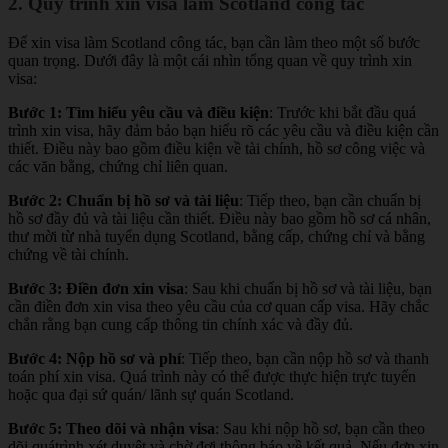
2. Quy trình xin visa làm Scotland công tác
Để xin visa làm Scotland công tác, bạn cần làm theo một số bước
quan trọng. Dưới đây là một cái nhìn tổng quan về quy trình xin
visa:
Bước 1: Tìm hiểu yêu cầu và điều kiện
: Trước khi bắt đầu quá
trình xin visa, hãy đảm bảo bạn hiểu rõ các yêu cầu và điều kiện cần
thiết. Điều này bao gồm điều kiện về tài chính, hồ sơ công việc và
các văn bằng, chứng chỉ liên quan.
Bước 2: Chuẩn bị hồ sơ và tài liệu
: Tiếp theo, bạn cần chuẩn bị
hồ sơ đầy đủ và tài liệu cần thiết. Điều này bao gồm hồ sơ cá nhân,
thư mời từ nhà tuyển dụng Scotland, bằng cấp, chứng chỉ và bằng
chứng về tài chính.
Bước 3: Điền đơn xin visa
: Sau khi chuẩn bị hồ sơ và tài liệu, bạn
cần điền đơn xin visa theo yêu cầu của cơ quan cấp visa. Hãy chắc
chắn rằng bạn cung cấp thông tin chính xác và đầy đủ.
Bước 4: Nộp hồ sơ và phí
: Tiếp theo, bạn cần nộp hồ sơ và thanh
toán phí xin visa. Quá trình này có thể được thực hiện trực tuyến
hoặc qua đại sứ quán/ lãnh sự quán Scotland.
Bước 5: Theo dõi và nhận visa
: Sau khi nộp hồ sơ, bạn cần theo
dõi quátrình xét duyệt và chờ đợi thông báo về kết quả. Nếu đơn xin