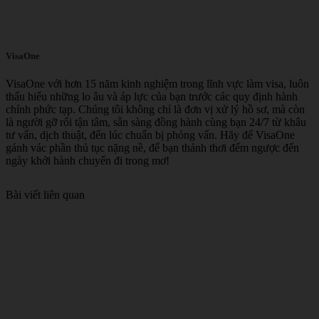
VisaOne
VisaOne với hơn 15 năm kinh nghiệm trong lĩnh vực làm visa, luôn
thấu hiểu những lo âu và áp lực của bạn trước các quy định hành
chính phức tạp. Chúng tôi không chỉ là đơn vị xử lý hồ sơ, mà còn
là người gỡ rối tận tâm, sẵn sàng đồng hành cùng bạn 24/7 từ khâu
tư vấn, dịch thuật, đến lúc chuẩn bị phỏng vấn. Hãy để VisaOne
gánh vác phần thủ tục nặng nề, để bạn thảnh thơi đếm ngược đến
ngày khởi hành chuyến đi trong mơ!
Bài viết liên quan