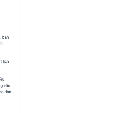
, bạn
ới
t lịch
iều
g vấn.
ớng dẫn