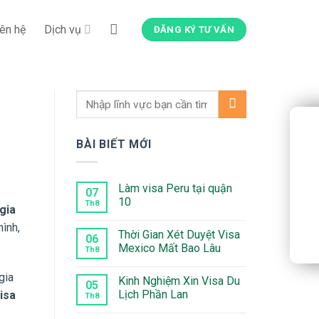
iên hệ
Dịch vụ
ĐĂNG KÝ TƯ VẤN
BÀI BIẾT MỚI
Làm visa Peru tại quận
07
10
Th8
 gia
Không
mình,
có
Thời Gian Xét Duyệt Visa
bình
06
luận
Mexico Mất Bao Lâu
Th8
ở
Làm
Không
visa
có
gia
Kinh Nghiệm Xin Visa Du
Peru
bình
05
tại
luận
Lịch Phần Lan
visa
Th8
quận
ở
10
Thời
Không
Gian
có