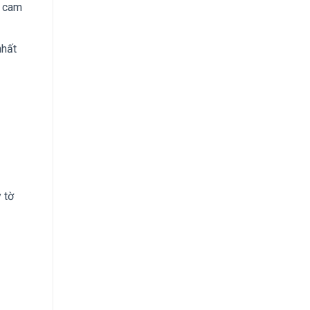
i cam
nhất
 tờ