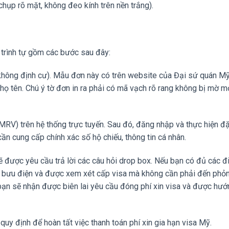
hụp rõ mặt, không đeo kính trên nền trắng).
trình tự gồm các bước sau đây:
không định cư). Mẫu đơn này có trên website của Đại sứ quán Mỹ
õ họ tên. Chú ý tờ đơn in ra phải có mã vạch rõ rang không bị mờ m
MRV) trên hệ thống trực tuyến. Sau đó, đăng nhập và thực hiện đặ
cần cung cấp chính xác số hộ chiếu, thông tin cá nhân.
sẽ được yêu cầu trả lời các câu hỏi drop box. Nếu bạn có đủ các đ
a bưu điện và được xem xét cấp visa mà không cần phải đến phỏn
bạn sẽ nhận được biên lai yêu cầu đóng phí xin visa và được hư
uy định để hoàn tất việc thanh toán phí xin gia hạn visa Mỹ.