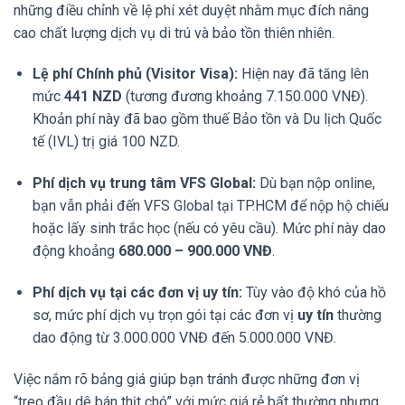
những điều chỉnh về lệ phí xét duyệt nhằm mục đích nâng
cao chất lượng dịch vụ di trú và bảo tồn thiên nhiên.
Lệ phí Chính phủ (Visitor Visa):
Hiện nay đã tăng lên
mức
441 NZD
(tương đương khoảng 7.150.000 VNĐ).
Khoản phí này đã bao gồm thuế Bảo tồn và Du lịch Quốc
tế (IVL) trị giá 100 NZD.
Phí dịch vụ trung tâm VFS Global:
Dù bạn nộp online,
bạn vẫn phải đến VFS Global tại TP.HCM để nộp hộ chiếu
hoặc lấy sinh trắc học (nếu có yêu cầu). Mức phí này dao
động khoảng
680.000 – 900.000 VNĐ
.
Phí dịch vụ tại các đơn vị uy tín:
Tùy vào độ khó của hồ
sơ, mức phí dịch vụ trọn gói tại các đơn vị
uy tín
thường
dao động từ 3.000.000 VNĐ đến 5.000.000 VNĐ.
Việc nắm rõ bảng giá giúp bạn tránh được những đơn vị
“treo đầu dê bán thịt chó” với mức giá rẻ bất thường nhưng