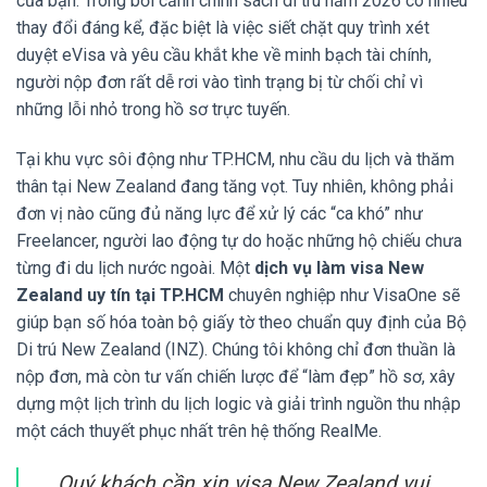
của bạn. Trong bối cảnh chính sách di trú năm 2026 có nhiều
thay đổi đáng kể, đặc biệt là việc siết chặt quy trình xét
duyệt eVisa và yêu cầu khắt khe về minh bạch tài chính,
người nộp đơn rất dễ rơi vào tình trạng bị từ chối chỉ vì
những lỗi nhỏ trong hồ sơ trực tuyến.
Tại khu vực sôi động như TP.HCM, nhu cầu du lịch và thăm
thân tại New Zealand đang tăng vọt. Tuy nhiên, không phải
đơn vị nào cũng đủ năng lực để xử lý các “ca khó” như
Freelancer, người lao động tự do hoặc những hộ chiếu chưa
từng đi du lịch nước ngoài. Một
dịch vụ làm visa New
Zealand uy tín tại TP.HCM
chuyên nghiệp như VisaOne sẽ
giúp bạn số hóa toàn bộ giấy tờ theo chuẩn quy định của Bộ
Di trú New Zealand (INZ). Chúng tôi không chỉ đơn thuần là
nộp đơn, mà còn tư vấn chiến lược để “làm đẹp” hồ sơ, xây
dựng một lịch trình du lịch logic và giải trình nguồn thu nhập
một cách thuyết phục nhất trên hệ thống RealMe.
Quý khách cần xin visa New Zealand vui