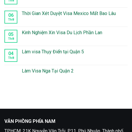
Th8
Không
có
bình
luận
Thời Gian Xét Duyệt Visa Mexico Mất Bao Lâu
06
ở
Làm
Th8
Không
visa
có
Peru
bình
tại
luận
Kinh Nghiệm Xin Visa Du Lịch Phần Lan
05
quận
ở
10
Thời
Th8
Không
Gian
có
Xét
bình
Duyệt
luận
Làm visa Thụy Điển tại Quận 5
04
Visa
ở
Mexico
Kinh
Th8
Không
Mất
Nghiệm
có
Bao
Xin
bình
Lâu
Visa
luận
Làm Visa Nga Tại Quận 2
Du
ở
Lịch
Làm
Không
Phần
visa
có
Lan
Thụy
bình
Điển
luận
tại
ở
Quận
Làm
5
Visa
Nga
Tại
Quận
2
VĂN PHÒNG PHÍA NAM
TPHCM: 21K Nguyễn Văn Trỗi, P.11, Phú Nhuận, Thành phố