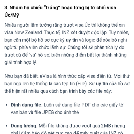
3. Nhóm hộ chiếu “trắng” hoặc từng bị từ chối visa
Úc/Mỹ
Nhiều người lầm tưởng rằng trượt visa Úc thì không thể xin
visa New Zealand. Thực tế, INZ xét duyệt độc lập. Tuy nhiên,
bạn cần một bộ hồ sơ cực kỳ
uy tín
và logic để xóa bỏ nghi
ngờ từ phía viên chức lãnh sự. Chúng tôi sẽ phân tích lý do
trượt cũ để “vá” hồ sơ, biến những điểm bất lợi thành những
giải trình hợp lý.
Như bạn đã biết, eVisa là hình thức cấp visa điện tử. Mọi thứ
bạn nộp lên hệ thống là các tệp tin (File). Sự
uy tín
của hồ sơ
thể hiện rất nhiều qua cách bạn trình bày các file này:
Định dạng file:
Luôn sử dụng file PDF cho các giấy tờ
văn bản và file JPEG cho ảnh thẻ.
Dung lượng:
Mỗi file không được vượt quá 2MB nhưng
phải đảm bảo độ nét cực cao để máy quét của INZ có