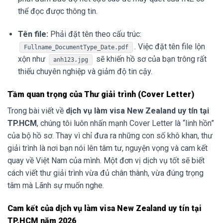
thể đọc được thông tin.
Tên file:
Phải đặt tên theo cấu trúc:
. Việc đặt tên file lộn
Fullname_DocumentType_Date.pdf
xộn như
sẽ khiến hồ sơ của bạn trông rất
anh123.jpg
thiếu chuyên nghiệp và giảm độ tin cậy.
Tầm quan trọng của Thư giải trình (Cover Letter)
Trong bài viết về
dịch vụ làm visa New Zealand uy tín tại
TP.HCM
, chúng tôi luôn nhấn mạnh Cover Letter là “linh hồn”
của bộ hồ sơ. Thay vì chỉ đưa ra những con số khô khan, thư
giải trình là nơi bạn nói lên tâm tư, nguyện vọng và cam kết
quay về Việt Nam của mình. Một đơn vị dịch vụ tốt sẽ biết
cách viết thư giải trình vừa đủ chân thành, vừa đúng trọng
tâm mà Lãnh sự muốn nghe.
Cam kết của dịch vụ làm visa New Zealand uy tín tại
TP.HCM năm 2026