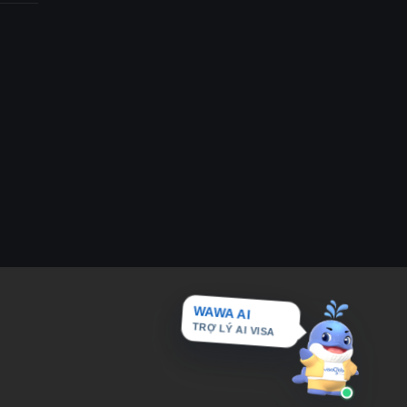
WAWA AI
TRỢ LÝ AI VISA