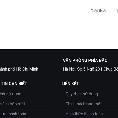
Giới thiệu
L
VĂN PHÒNG PHÍA BẮC
hành phố Hồ Chí Minh
Hà Nội: Số 5 Ngõ 231 Chùa Bộ
TIN CẦN BIẾT
LIÊN KẾT
ịnh sử dụng
Quy định sử dụng
 sách bảo mật
Chính sách bảo mật
thức thanh toán
Hình thức thanh toán