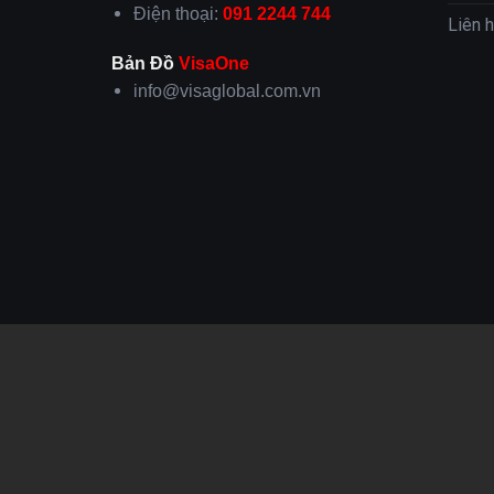
Điện thoại:
091 2244 744
Liên 
Bản Đồ
VisaOne
info@visaglobal.com.vn