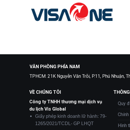
Bỏ
qua
nội
dung
VĂN PHÒNG PHÍA NAM
TPHCM: 21K Nguyễn Văn Trỗi, P.11, Phú Nhuận, T
VỀ CHÚNG TÔI
THÔNG 
Công ty TNHH thương mại dịch vụ
Quy đ
du lịch Vis Global
Chính
Giấy phép kinh doanh lữ hành: 79-
1265/2021/TCDL- GP LHQT
Hình 