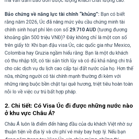
mà vẫn đảm bảo đón được lượng khách chất lượng cao.
Bảo chứng về năng lực tài chính “khủng”:
Bạn có biết
rằng năm 2026, Úc đã nâng mức yêu cầu chứng minh tài
chính sinh hoạt phí lên con số
29.710 AUD
(tương đương
khoảng gần 500 triệu VNĐ)? Đây không chỉ là một con số
trên giấy tờ. Khi bạn đậu visa Úc, các quốc gia như Mexico,
Colombia hay Gruzia ngầm hiểu rằng: Bạn là một du khách
có thu nhập tốt, có tài sản tích lũy và có đủ khả năng chi trả
cho các dịch vụ du lịch cao cấp tại đất nước của họ. Hơn thế
nữa, những người có tài chính mạnh thường đi kèm với
những ràng buộc bền chặt tại quê hương, triệt tiêu hoàn toàn
nỗi lo về việc cư trú bất hợp pháp.
2. Chi tiết: Có Visa Úc đi được những nước nào
ở khu vực Châu Á?
Châu Á luôn là điểm đến hàng đầu của du khách Việt nhờ sự
thuận tiện về địa lý và chi phí vé máy bay hợp lý. Nếu bạn