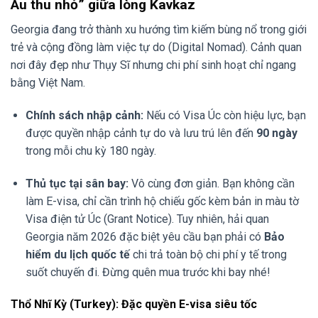
Âu thu nhỏ” giữa lòng Kavkaz
Georgia đang trở thành xu hướng tìm kiếm bùng nổ trong giới
trẻ và cộng đồng làm việc tự do (Digital Nomad). Cảnh quan
nơi đây đẹp như Thụy Sĩ nhưng chi phí sinh hoạt chỉ ngang
bằng Việt Nam.
Chính sách nhập cảnh:
Nếu có Visa Úc còn hiệu lực, bạn
được quyền nhập cảnh tự do và lưu trú lên đến
90 ngày
trong mỗi chu kỳ 180 ngày.
Thủ tục tại sân bay:
Vô cùng đơn giản. Bạn không cần
làm E-visa, chỉ cần trình hộ chiếu gốc kèm bản in màu tờ
Visa điện tử Úc (Grant Notice). Tuy nhiên, hải quan
Georgia năm 2026 đặc biệt yêu cầu bạn phải có
Bảo
hiểm du lịch quốc tế
chi trả toàn bộ chi phí y tế trong
suốt chuyến đi. Đừng quên mua trước khi bay nhé!
Thổ Nhĩ Kỳ (Turkey): Đặc quyền E-visa siêu tốc