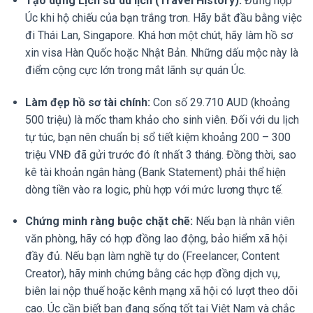
Tạo dựng Lịch sử du lịch (Travel History):
Đừng nộp
Úc khi hộ chiếu của bạn trắng trơn. Hãy bắt đầu bằng việc
đi Thái Lan, Singapore. Khá hơn một chút, hãy làm hồ sơ
xin visa Hàn Quốc hoặc Nhật Bản. Những dấu mộc này là
điểm cộng cực lớn trong mắt lãnh sự quán Úc.
Làm đẹp hồ sơ tài chính:
Con số 29.710 AUD (khoảng
500 triệu) là mốc tham khảo cho sinh viên. Đối với du lịch
tự túc, bạn nên chuẩn bị sổ tiết kiệm khoảng 200 – 300
triệu VNĐ đã gửi trước đó ít nhất 3 tháng. Đồng thời, sao
kê tài khoản ngân hàng (Bank Statement) phải thể hiện
dòng tiền vào ra logic, phù hợp với mức lương thực tế.
Chứng minh ràng buộc chặt chẽ:
Nếu bạn là nhân viên
văn phòng, hãy có hợp đồng lao động, bảo hiểm xã hội
đầy đủ. Nếu bạn làm nghề tự do (Freelancer, Content
Creator), hãy minh chứng bằng các hợp đồng dịch vụ,
biên lai nộp thuế hoặc kênh mạng xã hội có lượt theo dõi
cao. Úc cần biết bạn đang sống tốt tại Việt Nam và chắc