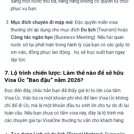
sang một nước thứ ba, hãng hàng không có quyền từ chối
phục vụ bạn.
Mục đích chuyến đi mập mờ:
Đặc quyền miễn visa
thường chỉ áp dụng cho mục đích
Du lịch
(Tourism) hoặc
Công tác ngắn hạn
(Business Meeting). Nếu hải quan
nước sở tại phát hiện trong hành lý của bạn có các giấy tờ
xin việc, đồng phục lao động… họ sẽ trục xuất bạn ngay
lập tức.
7. Lộ trình chiến lược: Làm thế nào để sở hữu
Visa Úc “Bao đậu” năm 2026?
Đọc đến đây, chắc hẳn bạn đã thấy giá trị to lớn của tấm
Visa Úc. Việc bỏ ra một khoản phí nhỏ để làm Visa Úc không
chỉ để đi Úc, mà là một khoản đầu tư sinh lời cho tự do đi lại
toàn cầu. Nếu bạn chưa có tấm visa này, đây là lộ trình mà
các chuyên gia tại VisaOne thường tư vấn cho khách hàng: