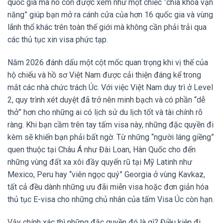
quốc gia mà nó còn được xem như một chiếc “chìa khóa vạn
năng” giúp bạn mở ra cánh cửa của hơn 16 quốc gia và vùng
lãnh thổ khác trên toàn thế giới mà không cần phải trải qua
các thủ tục xin visa phức tạp.
Năm 2026 đánh dấu một cột mốc quan trọng khi vị thế của
hộ chiếu và hồ sơ Việt Nam được cải thiện đáng kể trong
mắt các nhà chức trách Úc. Với việc Việt Nam duy trì ở Level
2, quy trình xét duyệt đã trở nên minh bạch và có phần “dễ
thở” hơn cho những ai có lịch sử du lịch tốt và tài chính rõ
ràng. Khi bạn cầm trên tay tấm visa này, những đặc quyền đi
kèm sẽ khiến bạn phải bất ngờ. Từ những “người láng giềng”
quen thuộc tại Châu Á như Đài Loan, Hàn Quốc cho đến
những vùng đất xa xôi đầy quyến rũ tại Mỹ Latinh như
Mexico, Peru hay “viên ngọc quý” Georgia ở vùng Kavkaz,
tất cả đều dành những ưu đãi miễn visa hoặc đơn giản hóa
thủ tục E-visa cho những chủ nhân của tấm Visa Úc còn hạn.
Vậy chính xác thì những đặc quyền đó là gì?
Điều kiện đi