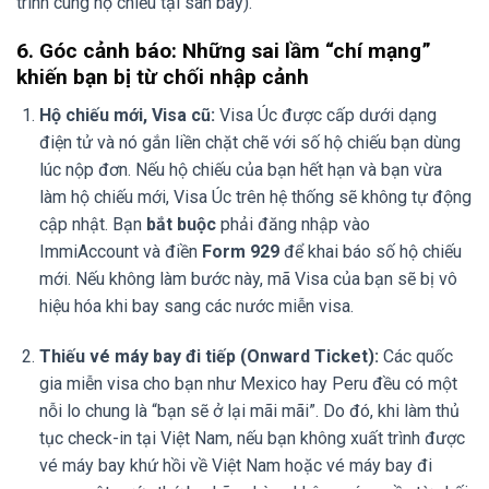
trình cùng hộ chiếu tại sân bay).
6. Góc cảnh báo: Những sai lầm “chí mạng”
khiến bạn bị từ chối nhập cảnh
Hộ chiếu mới, Visa cũ:
Visa Úc được cấp dưới dạng
điện tử và nó gắn liền chặt chẽ với số hộ chiếu bạn dùng
lúc nộp đơn. Nếu hộ chiếu của bạn hết hạn và bạn vừa
làm hộ chiếu mới, Visa Úc trên hệ thống sẽ không tự động
cập nhật. Bạn
bắt buộc
phải đăng nhập vào
ImmiAccount và điền
Form 929
để khai báo số hộ chiếu
mới. Nếu không làm bước này, mã Visa của bạn sẽ bị vô
hiệu hóa khi bay sang các nước miễn visa.
Thiếu vé máy bay đi tiếp (Onward Ticket):
Các quốc
gia miễn visa cho bạn như Mexico hay Peru đều có một
nỗi lo chung là “bạn sẽ ở lại mãi mãi”. Do đó, khi làm thủ
tục check-in tại Việt Nam, nếu bạn không xuất trình được
vé máy bay khứ hồi về Việt Nam hoặc vé máy bay đi