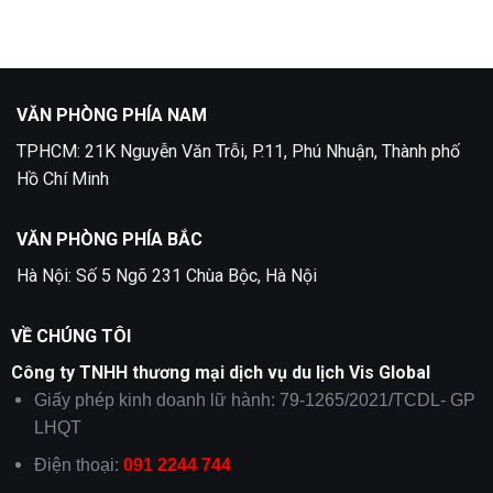
Quận
ở
2
Dịch
Vụ
Làm
Visa
Thổ
Nhĩ
Kỳ
VĂN PHÒNG PHÍA NAM
tại
TPHCM
TPHCM: 21K Nguyễn Văn Trỗi, P.11, Phú Nhuận, Thành phố
trọn
gói
Hồ Chí Minh
VĂN PHÒNG PHÍA BẮC
Hà Nội: Số 5 Ngõ 231 Chùa Bộc, Hà Nội
VỀ CHÚNG TÔI
Công ty TNHH thương mại dịch vụ du lịch Vis Global
Giấy phép kinh doanh lữ hành: 79-1265/2021/TCDL- GP
LHQT
Điện thoại:
091 2244 744