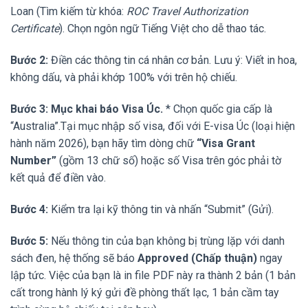
Loan (Tìm kiếm từ khóa:
ROC Travel Authorization
Certificate
). Chọn ngôn ngữ Tiếng Việt cho dễ thao tác.
Bước 2:
Điền các thông tin cá nhân cơ bản. Lưu ý: Viết in hoa,
không dấu, và phải khớp 100% với trên hộ chiếu.
Bước 3: Mục khai báo Visa Úc.
* Chọn quốc gia cấp là
“Australia”.Tại mục nhập số visa, đối với E-visa Úc (loại hiện
hành năm 2026), bạn hãy tìm dòng chữ
“Visa Grant
Number”
(gồm 13 chữ số) hoặc số Visa trên góc phải tờ
kết quả để điền vào.
Bước 4:
Kiểm tra lại kỹ thông tin và nhấn “Submit” (Gửi).
Bước 5:
Nếu thông tin của bạn không bị trùng lặp với danh
sách đen, hệ thống sẽ báo
Approved (Chấp thuận)
ngay
lập tức. Việc của bạn là in file PDF này ra thành 2 bản (1 bản
cất trong hành lý ký gửi đề phòng thất lạc, 1 bản cầm tay