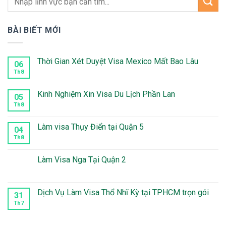
BÀI BIẾT MỚI
Thời Gian Xét Duyệt Visa Mexico Mất Bao Lâu
06
Th8
Không
có
bình
luận
Kinh Nghiệm Xin Visa Du Lịch Phần Lan
05
ở
Thời
Th8
Không
Gian
có
Xét
bình
Duyệt
luận
Làm visa Thụy Điển tại Quận 5
04
Visa
ở
Mexico
Kinh
Th8
Không
Mất
Nghiệm
có
Bao
Xin
bình
Lâu
Visa
luận
Làm Visa Nga Tại Quận 2
Du
ở
Lịch
Làm
Không
Phần
visa
có
Lan
Thụy
bình
Điển
luận
Dịch Vụ Làm Visa Thổ Nhĩ Kỳ tại TPHCM trọn gói
31
tại
ở
Quận
Làm
Th7
Không
5
Visa
có
Nga
bình
Tại
luận