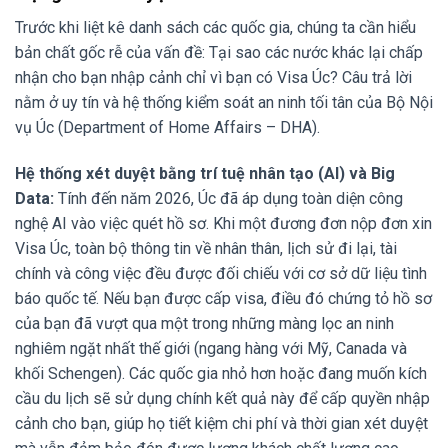
Trước khi liệt kê danh sách các quốc gia, chúng ta cần hiểu
bản chất gốc rễ của vấn đề: Tại sao các nước khác lại chấp
nhận cho bạn nhập cảnh chỉ vì bạn có Visa Úc? Câu trả lời
nằm ở uy tín và hệ thống kiểm soát an ninh tối tân của Bộ Nội
vụ Úc (Department of Home Affairs – DHA).
Hệ thống xét duyệt bằng trí tuệ nhân tạo (AI) và Big
Data:
Tính đến năm 2026, Úc đã áp dụng toàn diện công
nghệ AI vào việc quét hồ sơ. Khi một đương đơn nộp đơn xin
Visa Úc, toàn bộ thông tin về nhân thân, lịch sử đi lại, tài
chính và công việc đều được đối chiếu với cơ sở dữ liệu tình
báo quốc tế. Nếu bạn được cấp visa, điều đó chứng tỏ hồ sơ
của bạn đã vượt qua một trong những màng lọc an ninh
nghiêm ngặt nhất thế giới (ngang hàng với Mỹ, Canada và
khối Schengen). Các quốc gia nhỏ hơn hoặc đang muốn kích
cầu du lịch sẽ sử dụng chính kết quả này để cấp quyền nhập
cảnh cho bạn, giúp họ tiết kiệm chi phí và thời gian xét duyệt