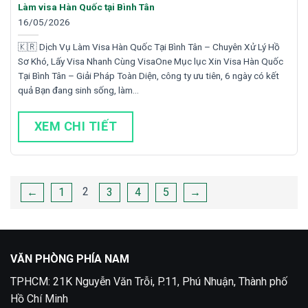
Làm visa Hàn Quốc tại Bình Tân
16/05/2026
🇰🇷 Dịch Vụ Làm Visa Hàn Quốc Tại Bình Tân – Chuyên Xử Lý Hồ
Sơ Khó, Lấy Visa Nhanh Cùng VisaOne Mục lục Xin Visa Hàn Quốc
Tại Bình Tân – Giải Pháp Toàn Diện, công ty ưu tiên, 6 ngày có kết
quả Bạn đang sinh sống, làm…
XEM CHI TIẾT
Phân
2
←
1
3
4
5
→
trang
bài
viết
VĂN PHÒNG PHÍA NAM
TPHCM: 21K Nguyễn Văn Trỗi, P.11, Phú Nhuận, Thành phố
Hồ Chí Minh