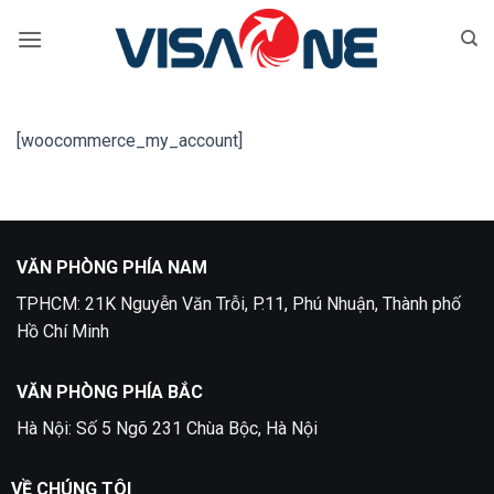
Bỏ
qua
nội
dung
[woocommerce_my_account]
VĂN PHÒNG PHÍA NAM
TPHCM: 21K Nguyễn Văn Trỗi, P.11, Phú Nhuận, Thành phố
Hồ Chí Minh
VĂN PHÒNG PHÍA BẮC
Hà Nội: Số 5 Ngõ 231 Chùa Bộc, Hà Nội
VỀ CHÚNG TÔI