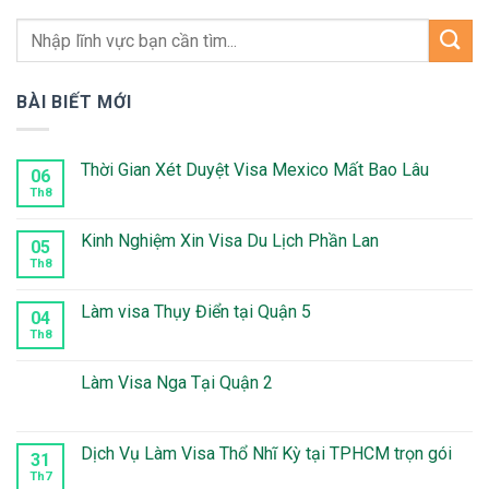
BÀI BIẾT MỚI
Thời Gian Xét Duyệt Visa Mexico Mất Bao Lâu
06
Th8
Không
có
bình
luận
Kinh Nghiệm Xin Visa Du Lịch Phần Lan
05
ở
Thời
Th8
Không
Gian
có
Xét
bình
Duyệt
luận
Làm visa Thụy Điển tại Quận 5
04
Visa
ở
Mexico
Kinh
Th8
Không
Mất
Nghiệm
có
Bao
Xin
bình
Lâu
Visa
luận
Làm Visa Nga Tại Quận 2
Du
ở
Lịch
Làm
Không
Phần
visa
có
Lan
Thụy
bình
Điển
luận
Dịch Vụ Làm Visa Thổ Nhĩ Kỳ tại TPHCM trọn gói
31
tại
ở
Quận
Làm
Th7
Không