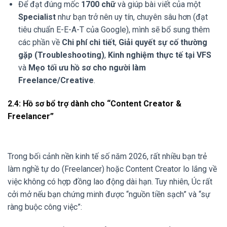
Để đạt đúng mốc
1700 chữ
và giúp bài viết của một
Specialist
như bạn trở nên uy tín, chuyên sâu hơn (đạt
tiêu chuẩn E-E-A-T của Google), mình sẽ bổ sung thêm
các phần về
Chi phí chi tiết
,
Giải quyết sự cố thường
gặp (Troubleshooting)
,
Kinh nghiệm thực tế tại VFS
và
Mẹo tối ưu hồ sơ cho người làm
Freelance/Creative
.
2.4: Hồ sơ bổ trợ dành cho “Content Creator &
Freelancer”
Trong bối cảnh nền kinh tế số năm 2026, rất nhiều bạn trẻ
làm nghề tự do (Freelancer) hoặc Content Creator lo lắng về
việc không có hợp đồng lao động dài hạn. Tuy nhiên, Úc rất
cởi mở nếu bạn chứng minh được “nguồn tiền sạch” và “sự
ràng buộc công việc”: