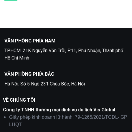
5
Visa
có
Nga
bình
Tại
luận
Quận
ở
2
Dịch
Vụ
Làm
Visa
Thổ
Nhĩ
Kỳ
VĂN PHÒNG PHÍA NAM
tại
TPHCM
TPHCM: 21K Nguyễn Văn Trỗi, P.11, Phú Nhuận, Thành phố
trọn
gói
Hồ Chí Minh
VĂN PHÒNG PHÍA BẮC
Hà Nội: Số 5 Ngõ 231 Chùa Bộc, Hà Nội
VỀ CHÚNG TÔI
Công ty TNHH thương mại dịch vụ du lịch Vis Global
Giấy phép kinh doanh lữ hành: 79-1265/2021/TCDL- GP
LHQT