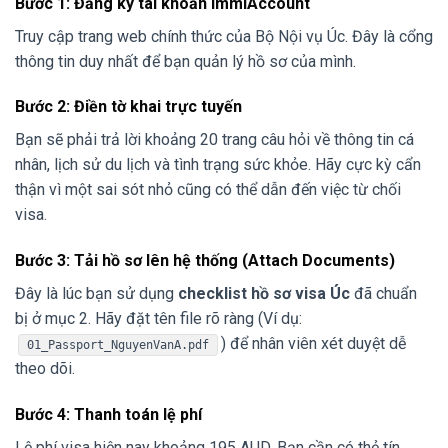
Bước 1: Đăng ký tài khoản ImmiAccount
Truy cập trang web chính thức của Bộ Nội vụ Úc. Đây là cổng
thông tin duy nhất để bạn quản lý hồ sơ của mình.
Bước 2: Điền tờ khai trực tuyến
Bạn sẽ phải trả lời khoảng 20 trang câu hỏi về thông tin cá
nhân, lịch sử du lịch và tình trạng sức khỏe. Hãy cực kỳ cẩn
thận vì một sai sót nhỏ cũng có thể dẫn đến việc từ chối
visa.
Bước 3: Tải hồ sơ lên hệ thống (Attach Documents)
Đây là lúc bạn sử dụng
checklist hồ sơ visa Úc
đã chuẩn
bị ở mục 2. Hãy đặt tên file rõ ràng (Ví dụ:
) để nhân viên xét duyệt dễ
01_Passport_NguyenVanA.pdf
theo dõi.
Bước 4: Thanh toán lệ phí
Lệ phí visa hiện nay khoảng 195 AUD. Bạn cần có thẻ tín