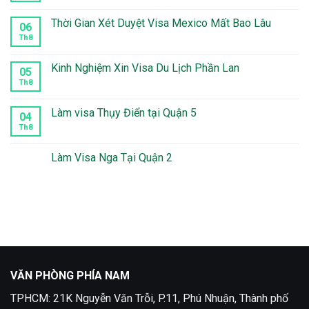
có
bình
luận
Thời Gian Xét Duyệt Visa Mexico Mất Bao Lâu
06
ở
Làm
Th8
Không
visa
có
Peru
bình
tại
luận
Kinh Nghiệm Xin Visa Du Lịch Phần Lan
05
quận
ở
10
Thời
Th8
Không
Gian
có
Xét
bình
Duyệt
luận
Làm visa Thụy Điển tại Quận 5
04
Visa
ở
Mexico
Kinh
Th8
Không
Mất
Nghiệm
có
Bao
Xin
bình
Lâu
Visa
luận
Làm Visa Nga Tại Quận 2
Du
ở
Lịch
Làm
Không
Phần
visa
có
Lan
Thụy
bình
Điển
luận
tại
ở
Quận
Làm
5
Visa
Nga
Tại
Quận
2
VĂN PHÒNG PHÍA NAM
TPHCM: 21K Nguyễn Văn Trỗi, P.11, Phú Nhuận, Thành phố