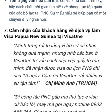
Tôn trọng văn hóa bản địa:
Khi visa đã cầm trên tay,
hãy dành chút thời gian tìm hiểu về phong tục tập quán
của các bộ lạc tại PNG. Sự thấu hiểu sẽ giúp bạn có một
chuyến đi ý nghĩa hơn.
7. Cảm nhận của khách hàng về dịch vụ làm
Visa Papua New Guinea tại VisaOne
“Mình từng rất lo lắng vì hồ sơ cá nhân
không quá mạnh, nhưng nhờ các bạn ở
VisaOne tư vấn cách sắp xếp giấy tờ mà
mình đã nhận được visa du lịch PNG chỉ
sau 10 ngày. Cảm ơn VisaOne rất nhiều vì
sự tận tâm!”
–
Chị Minh Anh (TP.HCM)
“Đi công tác PNG gấp mà thủ tục e-visa
cứ báo lỗi, may mà gọi ngay hotline 0903
666 264. Các bạn xử lý cực nhanh,