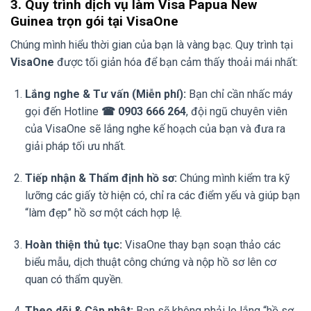
3. Quy trình dịch vụ làm Visa Papua New
Guinea trọn gói tại VisaOne
Chúng mình hiểu thời gian của bạn là vàng bạc. Quy trình tại
VisaOne
được tối giản hóa để bạn cảm thấy thoải mái nhất:
Lắng nghe & Tư vấn (Miễn phí):
Bạn chỉ cần nhấc máy
gọi đến Hotline
☎ 0903 666 264
, đội ngũ chuyên viên
của VisaOne sẽ lắng nghe kế hoạch của bạn và đưa ra
giải pháp tối ưu nhất.
Tiếp nhận & Thẩm định hồ sơ:
Chúng mình kiểm tra kỹ
lưỡng các giấy tờ hiện có, chỉ ra các điểm yếu và giúp bạn
“làm đẹp” hồ sơ một cách hợp lệ.
Hoàn thiện thủ tục:
VisaOne thay bạn soạn thảo các
biểu mẫu, dịch thuật công chứng và nộp hồ sơ lên cơ
quan có thẩm quyền.
Theo dõi & Cập nhật:
Bạn sẽ không phải lo lắng “hồ sơ