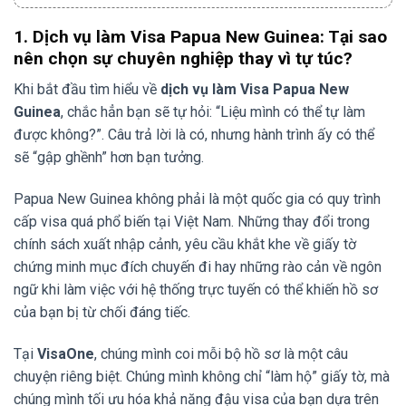
1. Dịch vụ làm Visa Papua New Guinea: Tại sao
nên chọn sự chuyên nghiệp thay vì tự túc?
Khi bắt đầu tìm hiểu về
dịch vụ làm Visa Papua New
Guinea
, chắc hẳn bạn sẽ tự hỏi: “Liệu mình có thể tự làm
được không?”. Câu trả lời là có, nhưng hành trình ấy có thể
sẽ “gập ghềnh” hơn bạn tưởng.
Papua New Guinea không phải là một quốc gia có quy trình
cấp visa quá phổ biến tại Việt Nam. Những thay đổi trong
chính sách xuất nhập cảnh, yêu cầu khắt khe về giấy tờ
chứng minh mục đích chuyến đi hay những rào cản về ngôn
ngữ khi làm việc với hệ thống trực tuyến có thể khiến hồ sơ
của bạn bị từ chối đáng tiếc.
Tại
VisaOne
, chúng mình coi mỗi bộ hồ sơ là một câu
chuyện riêng biệt. Chúng mình không chỉ “làm hộ” giấy tờ, mà
chúng mình tối ưu hóa khả năng đậu visa của bạn dựa trên