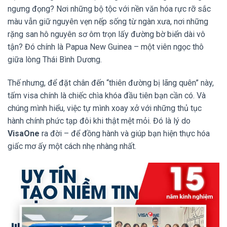
ngưng đọng? Nơi những bộ tộc với nền văn hóa rực rỡ sắc
màu vẫn giữ nguyên vẹn nếp sống từ ngàn xưa, nơi những
rặng san hô nguyên sơ ôm trọn lấy đường bờ biển dài vô
tận? Đó chính là Papua New Guinea – một viên ngọc thô
giữa lòng Thái Bình Dương.
Thế nhưng, để đặt chân đến “thiên đường bị lãng quên” này,
tấm visa chính là chiếc chìa khóa đầu tiên bạn cần có. Và
chúng mình hiểu, việc tự mình xoay xở với những thủ tục
hành chính phức tạp đôi khi thật mệt mỏi. Đó là lý do
VisaOne
ra đời – để đồng hành và giúp bạn hiện thực hóa
giấc mơ ấy một cách nhẹ nhàng nhất.