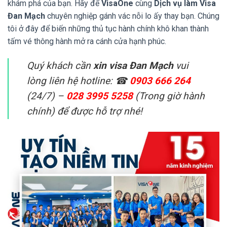
khám phá của bạn. Hãy để
VisaOne
cùng
Dịch vụ làm Visa
Đan Mạch
chuyên nghiệp gánh vác nỗi lo ấy thay bạn. Chúng
tôi ở đây để biến những thủ tục hành chính khô khan thành
tấm vé thông hành mở ra cánh cửa hạnh phúc.
Quý khách cần
xin visa Đan Mạch
vui
lòng liên hệ hotline: ☎
0903 666 264
(24/7) –
028 3995 5258
(Trong giờ hành
chính) để được hỗ trợ nhé!