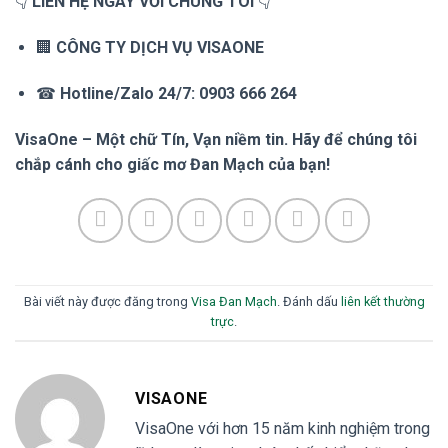
👇
LIÊN HỆ NGAY VỚI CHÚNG TÔI
👇
🏢
CÔNG TY DỊCH VỤ VISAONE
☎
Hotline/Zalo 24/7:
0903 666 264
VisaOne – Một chữ Tín, Vạn niềm tin. Hãy để chúng tôi
chắp cánh cho giấc mơ Đan Mạch của bạn!
Bài viết này được đăng trong
Visa Đan Mạch
. Đánh dấu
liên kết thường
trực
.
VISAONE
VisaOne với hơn 15 năm kinh nghiệm trong