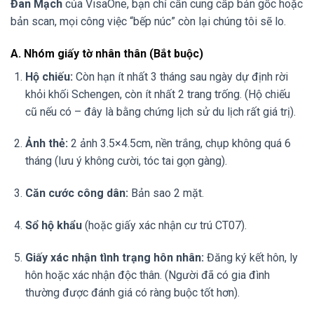
Đan Mạch
của VisaOne, bạn chỉ cần cung cấp bản gốc hoặc
bản scan, mọi công việc “bếp núc” còn lại chúng tôi sẽ lo.
A. Nhóm giấy tờ nhân thân (Bắt buộc)
Hộ chiếu:
Còn hạn ít nhất 3 tháng sau ngày dự định rời
khỏi khối Schengen, còn ít nhất 2 trang trống. (Hộ chiếu
cũ nếu có – đây là bằng chứng lịch sử du lịch rất giá trị).
Ảnh thẻ:
2 ảnh 3.5×4.5cm, nền trắng, chụp không quá 6
tháng (lưu ý không cười, tóc tai gọn gàng).
Căn cước công dân:
Bản sao 2 mặt.
Sổ hộ khẩu
(hoặc giấy xác nhận cư trú CT07).
Giấy xác nhận tình trạng hôn nhân:
Đăng ký kết hôn, ly
hôn hoặc xác nhận độc thân. (Người đã có gia đình
thường được đánh giá có ràng buộc tốt hơn).