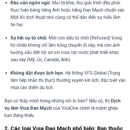
Rào cản ngôn ngữ:
Mọi tờ khai, thư giải trình đều phải
thực hiện bằng tiếng Anh hoặc tiếng Đan Mạch chuẩn xác.
Một lỗi dịch thuật nhỏ cũng có thể dẫn đến sự hiểu lầm
tai hại.
Sợ hãi sự từ chối:
Một con dấu từ chối (Refused) trong
hộ chiếu không chỉ làm hỏng chuyến đi này, mà còn ảnh
hưởng xấu đến hồ sơ xin visa các nước phát triển khác
sau này (Mỹ, Úc, Canada, Anh).
Không đặt được lịch hẹn:
Hệ thống VFS Global (Trung
tâm tiếp nhận thị thực) thường xuyên kín lịch, đặc biệt vào
mùa cao điểm du lịch.
Bạn có thấy mình trong những nỗi lo trên? Nếu có, thì
Dịch
vụ làm Visa Đan Mạch
của VisaOne chính là mảnh ghép
bạn đang thiếu.
2. Các loại Visa Đan Mạch phổ biến: Bạn thuộc