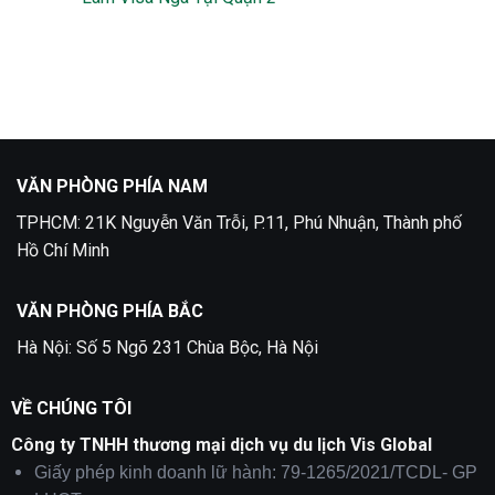
Du
ở
Lịch
Làm
Không
Phần
visa
có
Lan
Thụy
bình
Điển
luận
tại
ở
Quận
Làm
5
Visa
Nga
Tại
Quận
2
VĂN PHÒNG PHÍA NAM
TPHCM: 21K Nguyễn Văn Trỗi, P.11, Phú Nhuận, Thành phố
Hồ Chí Minh
VĂN PHÒNG PHÍA BẮC
Hà Nội: Số 5 Ngõ 231 Chùa Bộc, Hà Nội
VỀ CHÚNG TÔI
Công ty TNHH thương mại dịch vụ du lịch Vis Global
Giấy phép kinh doanh lữ hành: 79-1265/2021/TCDL- GP