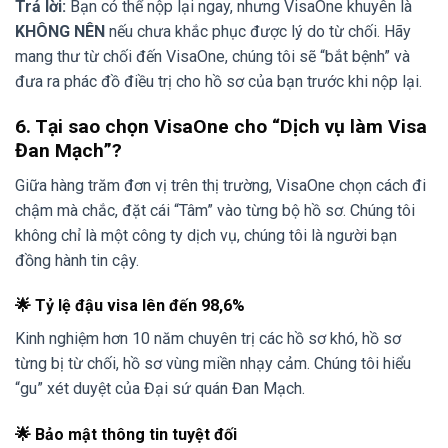
Trả lời:
Bạn có thể nộp lại ngay, nhưng VisaOne khuyên là
KHÔNG NÊN
nếu chưa khắc phục được lý do từ chối. Hãy
mang thư từ chối đến VisaOne, chúng tôi sẽ “bắt bệnh” và
đưa ra phác đồ điều trị cho hồ sơ của bạn trước khi nộp lại.
6. Tại sao chọn VisaOne cho “Dịch vụ làm Visa
Đan Mạch”?
Giữa hàng trăm đơn vị trên thị trường, VisaOne chọn cách đi
chậm mà chắc, đặt cái “Tâm” vào từng bộ hồ sơ. Chúng tôi
không chỉ là một công ty dịch vụ, chúng tôi là người bạn
đồng hành tin cậy.
🌟 Tỷ lệ đậu visa lên đến 98,6%
Kinh nghiệm hơn 10 năm chuyên trị các hồ sơ khó, hồ sơ
từng bị từ chối, hồ sơ vùng miền nhạy cảm. Chúng tôi hiểu
“gu” xét duyệt của Đại sứ quán Đan Mạch.
🌟 Bảo mật thông tin tuyệt đối