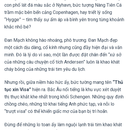
con phố lát đá màu sắc ở Nyhavn,
bức tượng Nàng Tiên Cá
trầm mặc bên bến cảng Copenhagen,
hay triết lý sống
“Hygge” – tìm thấy sự ấm áp và bình yên trong từng khoảnh
khắc nhỏ bé?
Đan Mạch không hào nhoáng,
phô trương.
Đan Mạch đẹp
một cách dịu dàng,
cổ kính nhưng cũng đầy hiện đại và văn
minh.
Đó là lý do vì sao,
một lần được đặt chân đến “xứ sở
của những câu chuyện cổ tích Andersen” luôn là khao khát
cháy bỏng của những trái tim yêu du lịch.
Nhưng rồi,
giữa niềm háo hức ấy,
bức tường mang tên
“Thủ
tục xin Visa”
hiện ra.
Bắc Âu nổi tiếng là khu vực xét duyệt
thị thực khắt khe nhất trong khối Schengen.
Những quy định
chồng chéo,
những tờ khai tiếng Anh phức tạp,
và nỗi lo
“trượt visa” có thể khiến giấc mơ của bạn bị trì hoãn.
Đừng để những lo toan ấy làm nguội lạnh trái tim khao khát