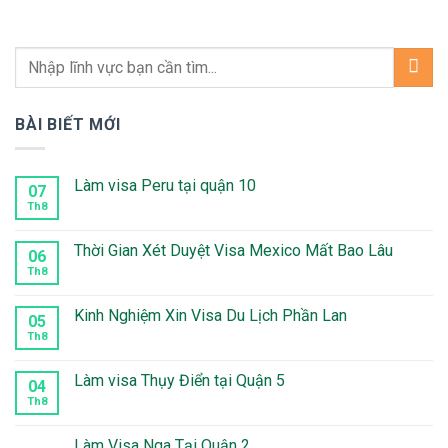
BÀI BIẾT MỚI
Làm visa Peru tại quận 10
07
Th8
Không
có
bình
luận
Thời Gian Xét Duyệt Visa Mexico Mất Bao Lâu
06
ở
Làm
Th8
Không
visa
có
Peru
bình
tại
luận
Kinh Nghiệm Xin Visa Du Lịch Phần Lan
05
quận
ở
10
Thời
Th8
Không
Gian
có
Xét
bình
Duyệt
luận
Làm visa Thụy Điển tại Quận 5
04
Visa
ở
Mexico
Kinh
Th8
Không
Mất
Nghiệm
có
Bao
Xin
bình
Lâu
Visa
luận
Làm Visa Nga Tại Quận 2