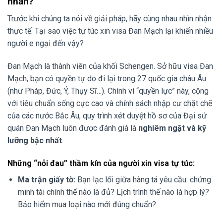
nhằn?
Trước khi chúng ta nói về giải pháp, hãy cùng nhau nhìn nhận
thực tế. Tại sao việc tự túc xin visa Đan Mạch lại khiến nhiều
người e ngại đến vậy?
Đan Mạch là thành viên của khối Schengen. Sở hữu visa Đan
Mạch, bạn có quyền tự do đi lại trong 27 quốc gia châu Âu
(như Pháp, Đức, Ý, Thụy Sĩ…). Chính vì “quyền lực” này, cộng
với tiêu chuẩn sống cực cao và chính sách nhập cư chặt chẽ
của các nước Bắc Âu, quy trình xét duyệt hồ sơ của Đại sứ
quán Đan Mạch luôn được đánh giá là
nghiêm ngặt và kỹ
lưỡng bậc nhất
.
Những “nỗi đau” thầm kín của người xin visa tự túc:
Ma trận giấy tờ:
Bạn lạc lối giữa hàng tá yêu cầu: chứng
minh tài chính thế nào là đủ? Lịch trình thế nào là hợp lý?
Bảo hiểm mua loại nào mới đúng chuẩn?