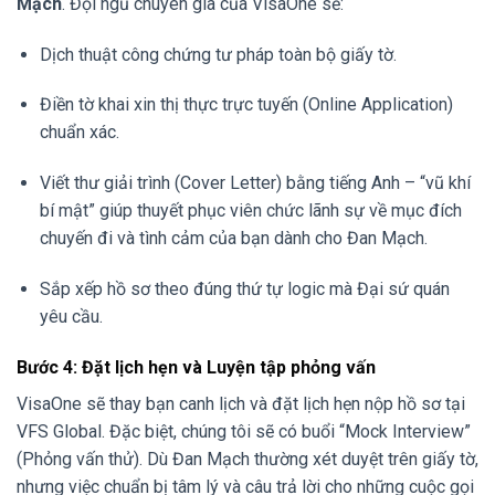
Mạch
. Đội ngũ chuyên gia của VisaOne sẽ:
Dịch thuật công chứng tư pháp toàn bộ giấy tờ.
Điền tờ khai xin thị thực trực tuyến (Online Application)
chuẩn xác.
Viết thư giải trình (Cover Letter) bằng tiếng Anh – “vũ khí
bí mật” giúp thuyết phục viên chức lãnh sự về mục đích
chuyến đi và tình cảm của bạn dành cho Đan Mạch.
Sắp xếp hồ sơ theo đúng thứ tự logic mà Đại sứ quán
yêu cầu.
Bước 4: Đặt lịch hẹn và Luyện tập phỏng vấn
VisaOne sẽ thay bạn canh lịch và đặt lịch hẹn nộp hồ sơ tại
VFS Global. Đặc biệt, chúng tôi sẽ có buổi “Mock Interview”
(Phỏng vấn thử). Dù Đan Mạch thường xét duyệt trên giấy tờ,
nhưng việc chuẩn bị tâm lý và câu trả lời cho những cuộc gọi