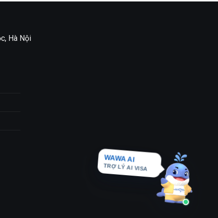
c, Hà Nội
WAWA AI
TRỢ LÝ AI VISA