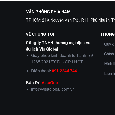
VĂN PHÒNG PHÍA NAM
TPHCM: 21K Nguyễn Văn Trỗi, P.11, Phú Nhuận, T
VỀ CHÚNG TÔI
THÔNG 
Công ty TNHH thương mại dịch vụ
Quy đ
du lịch Vis Global
Chính
Giấy phép kinh doanh lữ hành: 79-
1265/2021/TCDL- GP LHQT
Hình 
Điện thoại:
091 2244 744
Liên 
Bản Đồ
VisaOne
info@visaglobal.com.vn