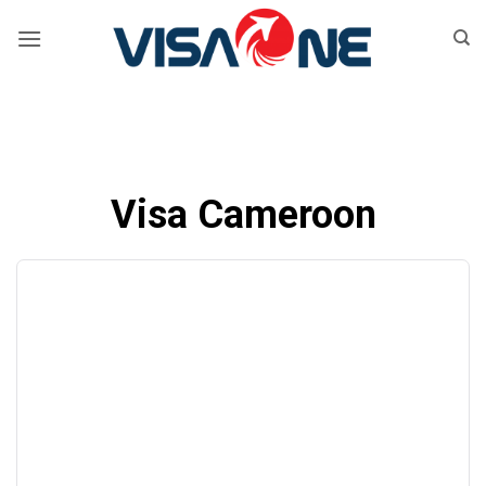
Bỏ
qua
nội
dung
Visa Cameroon