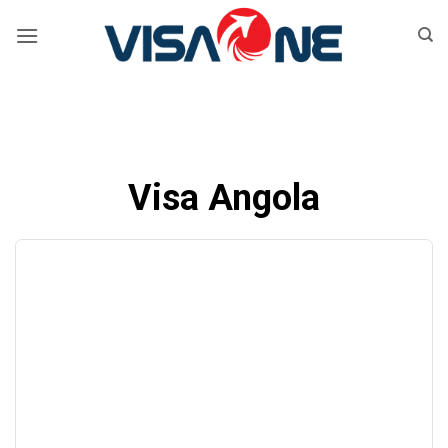
Bỏ
qua
nội
dung
Visa Angola