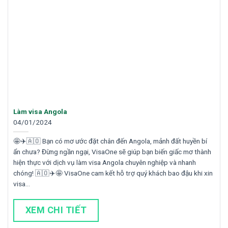
Làm visa Angola
04/01/2024
🤩✈️🇦🇴 Bạn có mơ ước đặt chân đến Angola, mảnh đất huyền bí
ẩn chưa? Đừng ngần ngại, VisaOne sẽ giúp bạn biến giấc mơ thành
hiện thực với dịch vụ làm visa Angola chuyên nghiệp và nhanh
chóng! 🇦🇴✈️🤩 VisaOne cam kết hỗ trợ quý khách bao đậu khi xin
visa…
XEM CHI TIẾT