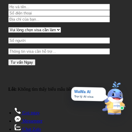
Lỗi:
Không tìm thấy biểu mẫu liên hệ.
WaWa AI
Trợ lý AI visa
Gọi ngay
Messenger
Chat Zalo