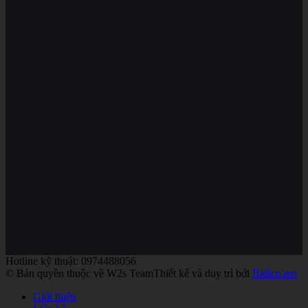
Hotline kỹ thuật: 0974488056
© Bản quyền thuộc về W2s Team
Thiết kế và duy trì bởi
Bidico.net
Giới thiệu