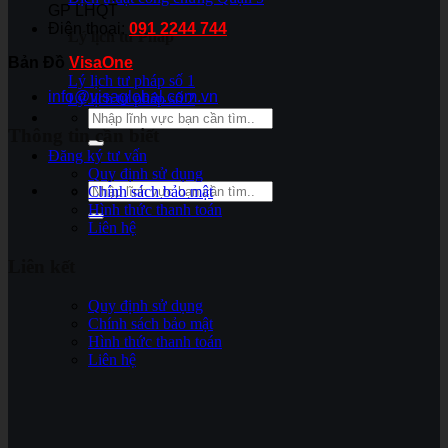
GP LHQT
Điện thoại:
091 2244 744
Lý lịch tư Pháp
Bản Đồ
VisaOne
Lý lịch tư pháp số 1
info@visaglobal.com.vn
Lý lịch tư pháp số 2
Thông tin cần biết
Đăng ký tư vấn
Quy định sử dụng
Chính sách bảo mật
Hình thức thanh toán
Liên hệ
Liên kết
Quy định sử dụng
Chính sách bảo mật
Hình thức thanh toán
Liên hệ