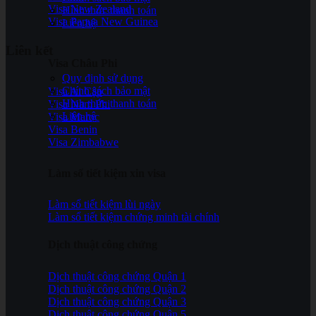
Visa New Zealand
Hình thức thanh toán
Visa Papua New Guinea
Liên hệ
Liên kết
Visa Châu Phi
Quy định sử dụng
Chính sách bảo mật
Visa Ai Cập
Hình thức thanh toán
Visa Nam Phi
Liên hệ
Visa Maroc
Visa Benin
Visa Zimbabwe
Làm số tiết kiệm xin visa
Làm sổ tiết kiệm lùi ngày
Làm sổ tiết kiệm chứng minh tài chính
Dịch thuật công chứng
Dịch thuật công chứng Quận 1
Dịch thuật công chứng Quận 2
Dịch thuật công chứng Quận 3
Dịch thuật công chứng Quận 5