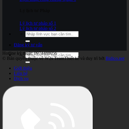
Lý lịch tư Pháp
Lý lịch tư pháp số 1
Lý lịch tư pháp số 2
Đăng ký tư vấn
Hotline kỹ thuật: 0974488056
© Bản quyền thuộc về W2s Team
Thiết kế và duy trì bởi
Bidico.net
Giới thiệu
Liên hệ
Dịch vụ