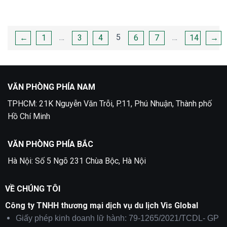
Phân
…
5
…
←
1
3
4
6
7
14
→
trang
bài
viết
VĂN PHÒNG PHÍA NAM
TPHCM: 21K Nguyễn Văn Trỗi, P.11, Phú Nhuận, Thành phố
Hồ Chí Minh
VĂN PHÒNG PHÍA BẮC
Hà Nội: Số 5 Ngõ 231 Chùa Bộc, Hà Nội
VỀ CHÚNG TÔI
Công ty TNHH thương mại dịch vụ du lịch Vis Global
Giấy phép kinh doanh lữ hành: 79-1265/2021/TCDL- GP