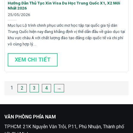
Hướng Dẫn Thủ Tục Xin Visa Du Học Trung Quốc X1, X2 Mới
Nhất 2026
25/05/2026
Mục lục Lộ trình chinh phục ước mơ học tập tại quốc gia tỷ dân
Trung Quốc hiện nay đang khẳng định vị thế dẫn đầu về giáo dục tại
khu vực châu Á với chất lượng đào tạo đẳng cấp quốc tế và chi phí
vô cùng hợp lý….
XEM CHI TIẾT
Phân
1
2
3
4
→
trang
bài
viết
VĂN PHÒNG PHÍA NAM
TPHCM: 21K Nguyễn Văn Trỗi, P.11, Phú Nhuận, Thành phố