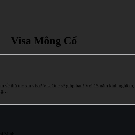
Visa Mông Cổ
ề thủ tục xin visa? VisaOne sẽ giúp bạn! Với 15 năm kinh nghiệm, c
ớng…
hí Minh