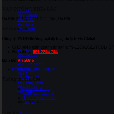
VĂN PHÒNG PHÍA BẮC
Visa Mỹ
Visa Canada
Hà Nội: Số 5 Ngõ 231 Chùa Bộc, Hà Nội
Visa Cuba
Visa Peru
Về chúng tôi
Visa Brazil
Công ty TNHH thương mại dịch vụ du lịch Vis Global
Visa Châu Âu
Giấy phép kinh doanh lữ hành: 79-1265/2021/TCDL- G
Visa Anh Quốc
Điện thoại:
091 2244 744
Visa Ba Lan
Visa Bỉ
Bản Đồ
VisaOne
Visa Đan Mạch
Visa Pháp
info@visaglobal.com.vn
Visa Ý
Visa Thụy Sĩ
Thông tin cần biết
Visa Thụy Điển
Visa Hà Lan
Quy định sử dụng
Visa Malta
Chính sách bảo mật
Hình thức thanh toán
Visa Châu Úc
Liên hệ
Liên kết
Visa Úc