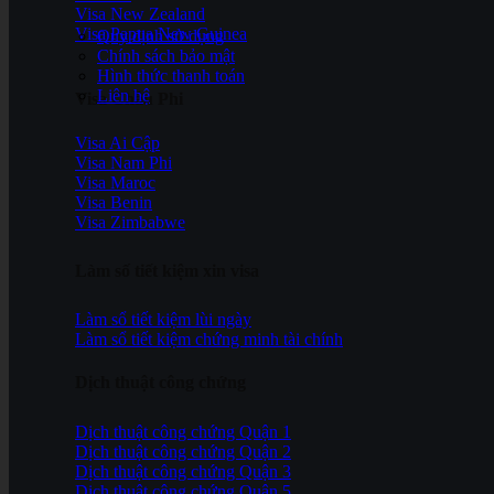
Visa New Zealand
Visa Papua New Guinea
Quy định sử dụng
Chính sách bảo mật
Hình thức thanh toán
Liên hệ
Visa Châu Phi
Visa Ai Cập
Visa Nam Phi
Visa Maroc
Visa Benin
Visa Zimbabwe
Làm số tiết kiệm xin visa
Làm sổ tiết kiệm lùi ngày
Làm sổ tiết kiệm chứng minh tài chính
Dịch thuật công chứng
Dịch thuật công chứng Quận 1
Dịch thuật công chứng Quận 2
Dịch thuật công chứng Quận 3
Dịch thuật công chứng Quận 5