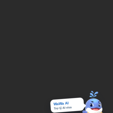
WaWa AI
Trợ lý AI visa