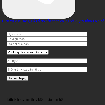
Dịch vụ visa
Bảng giá
Lý do nên chọn chúng tôi ?
Quy trình
Liên hệ
Lỗi:
Không tìm thấy biểu mẫu liên hệ.