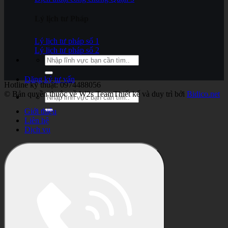
Lý lịch tư Pháp
Lý lịch tư pháp số 1
Lý lịch tư pháp số 2
Đăng ký tư vấn
Hotline kỹ thuật: 0974488056
© Bản quyền thuộc về W2s Team
Thiết kế và duy trì bởi
Bidico.net
Giới thiệu
Liên hệ
Dịch vụ