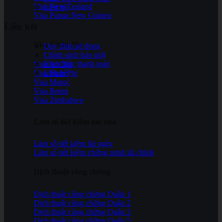
Visa New Zealand
Liên hệ
Visa Papua New Guinea
Liên kết
Visa Châu Phi
Quy định sử dụng
Chính sách bảo mật
Hình thức thanh toán
Visa Ai Cập
Liên hệ
Visa Nam Phi
Visa Maroc
Visa Benin
Visa Zimbabwe
Làm số tiết kiệm xin visa
Làm sổ tiết kiệm lùi ngày
Làm sổ tiết kiệm chứng minh tài chính
Dịch thuật công chứng
Dịch thuật công chứng Quận 1
Dịch thuật công chứng Quận 2
Dịch thuật công chứng Quận 3
Dịch thuật công chứng Quận 5